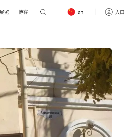
zh
展览
博客
入口