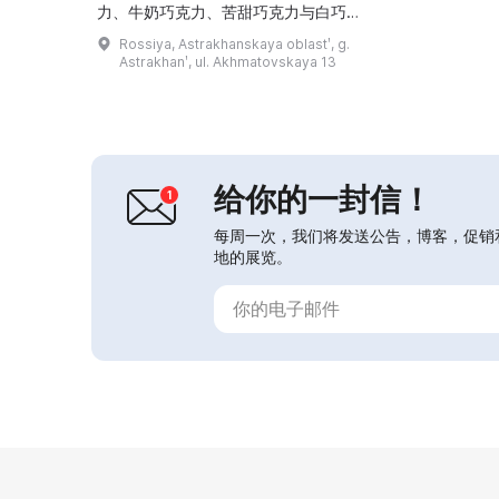
力、牛奶巧克力、苦甜巧克力与白巧克
力），以及异国风味的橙味或青柠味产
Rossiya, Astrakhanskaya oblastʹ, g.
品。...
Astrakhanʹ, ul. Akhmatovskaya 13
给你的一封信！
每周一次，我们将发送公告，博客，促销
地的展览。