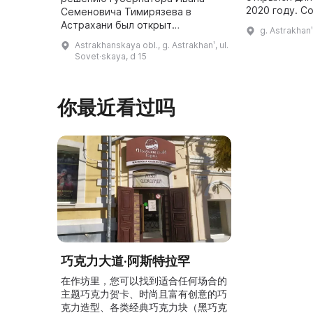
2020 году. С
Семеновича Тимирязева в
является Тут
Астрахани был открыт
g. Astrakhanʹ
который увл
Губернский музей. Однако в 1862
Astrakhanskaya obl., g. Astrakhanʹ, ul.
антиквариато
году он был закрыт из-за
Sovet·skaya, d 15
того,
нехватки средств для его
содержания, а его экспо ...
你最近看过吗
巧克力大道·阿斯特拉罕
在作坊里，您可以找到适合任何场合的
主题巧克力贺卡、时尚且富有创意的巧
克力造型、各类经典巧克力块（黑巧克