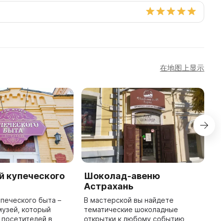
在地图上显示
й купеческого
Шоколад-авеню
H
Астрахань
M
печеского быта –
В мастерской вы найдете
H
музей, который
тематические шоколадные
a
 посетителей в
открытки к любому событию,
v