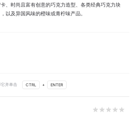
贺卡、时尚且富有创意的巧克力造型、各类经典巧克力块
），以及异国风味的橙味或青柠味产品。
择它并单击
CTRL
+
ENTER