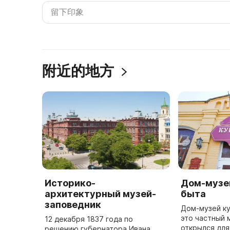
附近的地方
Историко-
Дом-музе
архитектурный музей-
быта
заповедник
Дом-музей ку
это частный 
12 декабря 1837 года по
открылся для
решению губернатора Ивана