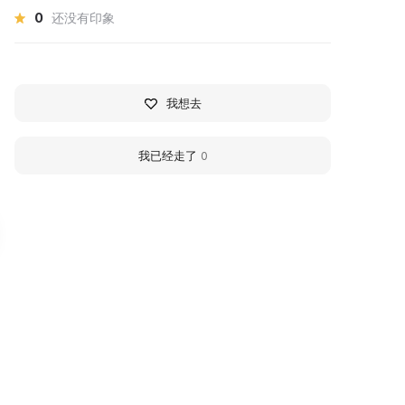
0
还没有印象
我想去
我已经走了
0
ouse-Museum of
Historical and
erchant Life
Architectural Museu
Reserve
ouse-Museum of Merchant Life is
 private museum that opened to
On December 12, 1837, by de
isitors in 2020. The museum's
of Governor Ivan Semenovic