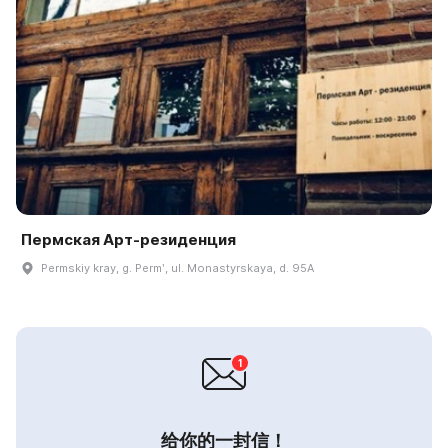
Пермская Арт-резиденция
Permskiy kray, g. Permʹ, ul. Monastyrskaya, d. 95A
给你的一封信！