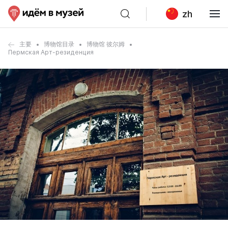
zh
主要
博物馆目录
博物馆 彼尔姆
Пермская Арт-резиденция