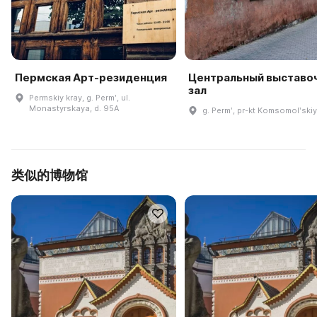
Пермская Арт-резиденция
Центральный выставо
зал
Permskiy kray, g. Permʹ, ul.
Monastyrskaya, d. 95A
g. Permʹ, pr-kt Komsomolʹskiy,
类似的博物馆