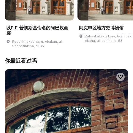
以F. E. 普朗斯基命名的阿巴坎画
阿克申区地方史博物馆
廊
Zabaykalʹskiy kray, Akshinskiy
Aksha, ul. Lenina, d. 53
Resp. Khakasiya, g. Abakan, ul.
Shchetinkina, d. 65
你最近看过吗