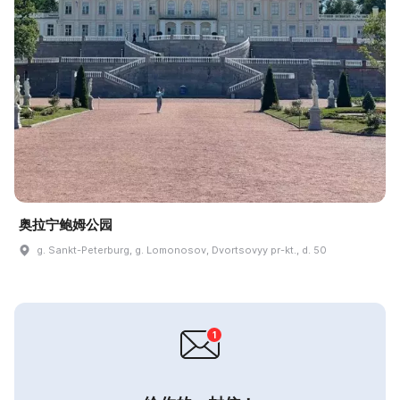
奥拉宁鲍姆公园
g. Sankt-Peterburg, g. Lomonosov, Dvortsovyy pr-kt., d. 50