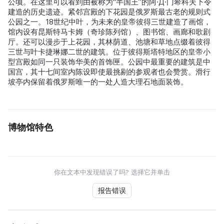
公顷。在这里可以看到由被称为“半国王”的阿·Д·门希科夫下令
建造的历史遗迹。紧邻宫殿的下花园是俄罗斯最古老的规则式
公园之一。18世纪中叶，为未来的皇帝彼得三世建造了画馆，
馆内设有昆斯特马卡姆（奇珍陈列馆）、图书馆、画廊和歌剧
厅。还可以漫步于上花园，其林荫道、池塘和草地点缀着彼得
三世与叶卡捷琳娜二世的建筑。位于彼得斯塔特地区的皇帝小
型宫殿如同一只装饰华美的首饰匣。公园中最重要的建筑是中
国宫，其十七间室内陈设即使最挑剔的参观者也会赞赏。滑行
坡亭内保留着俄罗斯唯一的一处人造大理石地面装饰。
博物馆特色
你在文本中发现错误了吗? 选择它并单击
报告错误