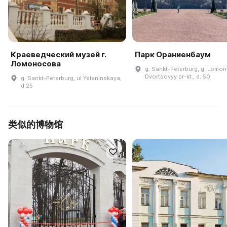
Краеведческий музей г.
Парк Ораниенбаум
Ломоносова
g. Sankt-Peterburg, g. Lomo
Dvortsovyy pr-kt., d. 50
g. Sankt-Peterburg, ul Yeleninskaya,
d 25
类似的博物馆