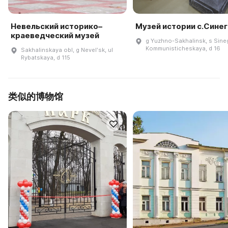
Невельский историко–
Музей истории с.Сине
краеведческий музей
g Yuzhno-Sakhalinsk, s Sineg
Kommunisticheskaya, d 16
Sakhalinskaya obl, g Nevelʹsk, ul
Rybatskaya, d 115
类似的博物馆