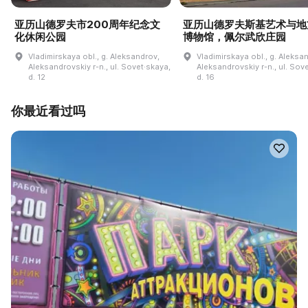
亚历山德罗夫市200周年纪念文
亚历山德罗夫斯基艺术与地
化休闲公园
博物馆，佩尔武欣庄园
Vladimirskaya obl., g. Aleksandrov,
Vladimirskaya obl., g. Aleksa
Aleksandrovskiy r-n., ul. Sovet·skaya,
Aleksandrovskiy r-n., ul. Sov
d. 12
d. 16
你最近看过吗