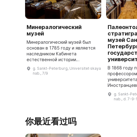
Минералогический
Палеонто
музей
стратигр
музей Сан
Минералогический музей был
Петербур
основан в 1785 году и является
государс
наследником Кабинета
универси
естественной истории
Учительской семинарии. Он
В 1868 году 
g. Sankt-Peterburg, Universitet·skaya
является старейшим
nab., 7/9
профессором
минералогическим музеем в
университета 
России. В коллекции минералов
Иностранцев
...
Палеонтолог
g. Sankt-Pet
стратиграфич
nab., d. 7-9-
Геологическо
Основой муз
你最近看过吗