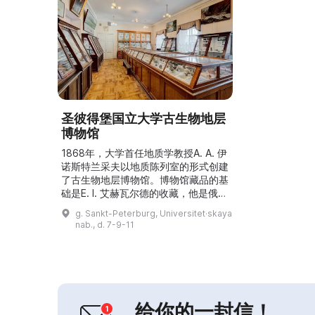
圣彼得堡国立大学古生物地层
博物馆
1868年，大学首任地质学教授A. A. 伊
诺斯特兰采夫以地质陈列室的形式创建
了古生物地层博物馆。博物馆藏品的基
础是E. I. 艾赫瓦尔德的收藏，他是俄国
古生物学的奠基人之一，藏品包括来自
g. Sankt-Peterburg, Universitet·skaya
不同灭绝生物类群的1000多种新种，
nab., d. 7-9-11
并在其巨著《俄罗斯古生物学》中有描
述。博物馆收藏了记录地球演化历史的
化石和沉积岩。馆藏有超过2.2万件植
物和动物化石及沉积岩。...
给你的一封信！