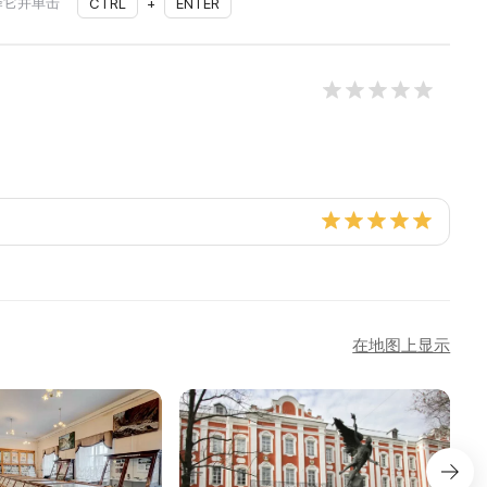
择它并单击
CTRL
+
ENTER
在地图上显示