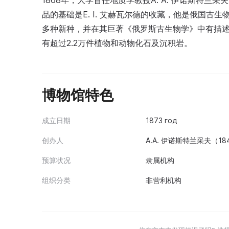
1868年，大学首任地质学教授A. A. 伊诺斯特
品的基础是E. I. 艾赫瓦尔德的收藏，他是俄国古
多种新种，并在其巨著《俄罗斯古生物学》中有描
有超过2.2万件植物和动物化石及沉积岩。
博物馆特色
成立日期
1873 год
创办人
A.A. 伊诺斯特兰采夫（1
预算状况
隶属机构
组织分类
非营利机构