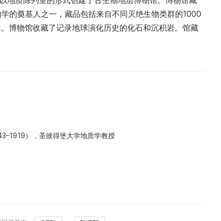
兰采夫以地质陈列室的形式创建了古生物地层博物馆。博物馆藏
生物学的奠基人之一，藏品包括来自不同灭绝生物类群的1000
述。博物馆收藏了记录地球演化历史的化石和沉积岩。馆藏
843–1919），圣彼得堡大学地质学教授