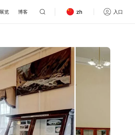
zh
展览
博客
入口