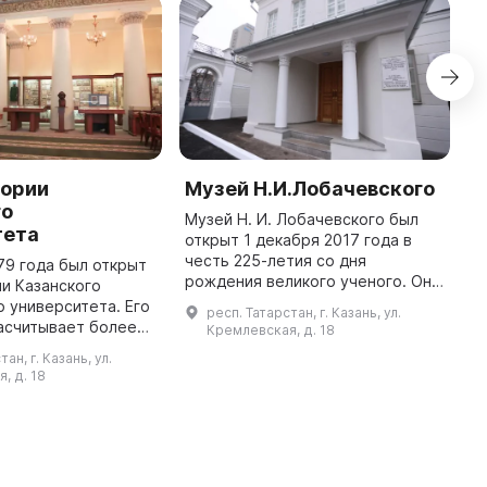
тории
Музей Н.И.Лобачевского
З
го
г
Музей Н. И. Лобачевского был
тета
Э
открыт 1 декабря 2017 года в
честь 225-летия со дня
79 года был открыт
З
рождения великого ученого. Он
и Казанского
у
расположен на втором этаже
 университета. Его
е
респ. Татарстан, г. Казань, ул.
ректорского дома Казанского
асчитывает более
«
Кремлевская, д. 18
университета. Экспозиция музея
тов,
п
ан, г. Казань, ул.
пос ...
ющих
г
, д. 18
юю историю
. Основной раздел