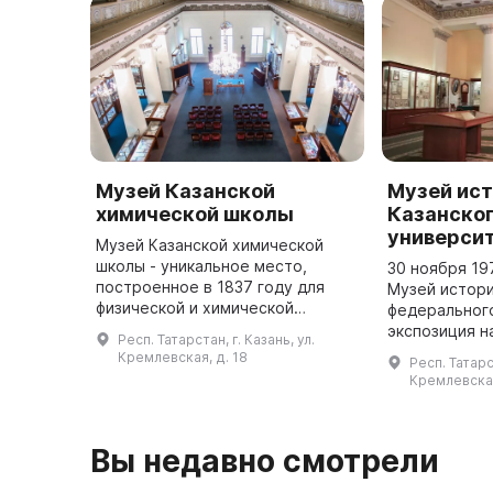
Музей Казанской
Музей ис
химической школы
Казанско
универси
Музей Казанской химической
школы - уникальное место,
30 ноября 19
построенное в 1837 году для
Музей истори
физической и химической
федерального
лаборатории Казанского
экспозиция н
Респ. Татарстан, г. Казань, ул.
университета. Оно было
1500 экспона
Кремлевская, д. 18
Респ. Татарст
основано А. М. Бутлеровым в
представля
Кремлевская
1863 году, когда он н ...
двухсотлетн
университета
...
Вы недавно смотрели