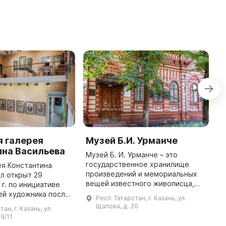
я галерея
Музей Б.И. Урманче
Г
ина Васильева
З
Музей Б. И. Урманче – это
государственное хранилище
я Константина
В
произведений и мемориальных
л открыт 29
г
вещей известного живописца,
 г. по инициативе
х
скульптора, графика и педагога,
ей художника после
Г
Респ. Татарстан, г. Казань, ул.
народного художника РСФСР и
1976 г. В начале он
и
Щапова, д. 20
ан, г. Казань, ул.
ТАССР Баки Идрисовича Урманче
 на ул. Гвардейской,
З
29/11
(1 ...
а в 2012 г. было выделе ...
п