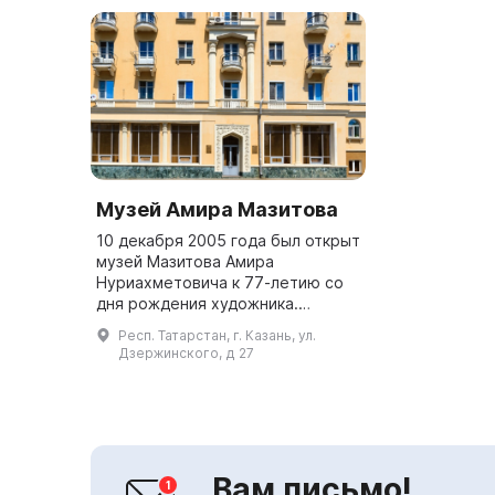
Музей Амира Мазитова
10 декабря 2005 года был открыт
музей Мазитова Амира
Нуриахметовича к 77-летию со
дня рождения художника.
Помещение музея - это бывшая
Респ. Татарстан, г. Казань, ул.
мастерская художника, которая
Дзержинского, д 27
была расширена за счет бывшего
мага...
Вам письмо!