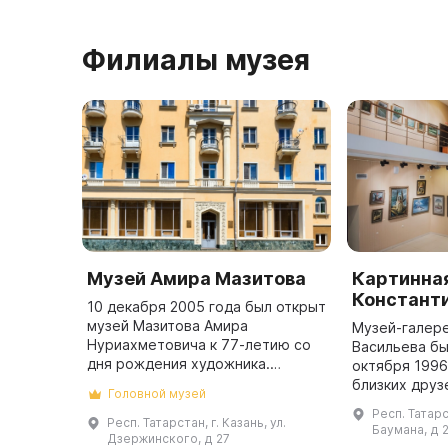
Филиалы музея
Музей Амира Мазитова
Картинна
Констант
10 декабря 2005 года был открыт
музей Мазитова Амира
Музей-галере
Нуриахметовича к 77-летию со
Васильева бы
дня рождения художника.
октября 1996
Помещение музея - это бывшая
близких друз
Головной музей
мастерская художника, которая
его гибели в 
Респ. Татарст
была расширена за счет бывшего
располагался
Респ. Татарстан, г. Казань, ул.
Баумана, д 
Дзержинского, д 27
мага ...