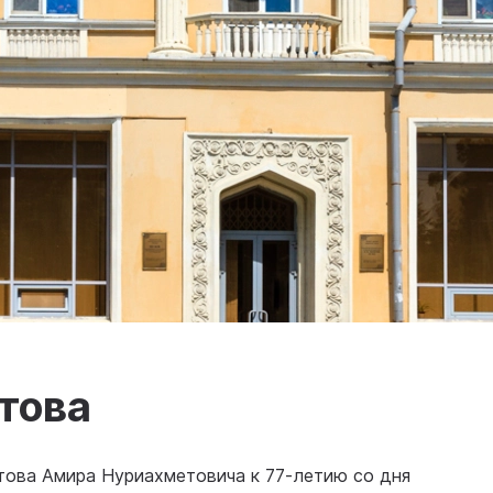
това
това Амира Нуриахметовича к 77-летию со дня