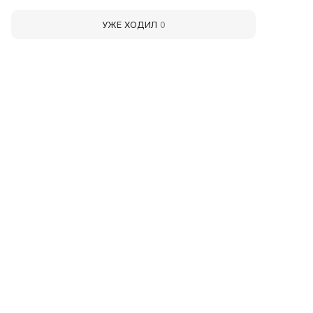
галерее, Русском музее и др ...
УЖЕ ХОДИЛ
0