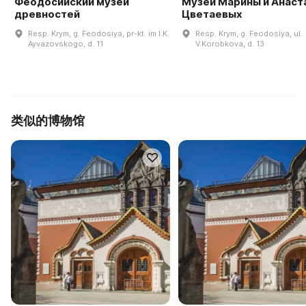
Феодосийский музей
Музей Марины и Анаст
древностей
Цветаевых
Resp. Krym, g. Feodosiya, pr-kt. im I.K.
Resp. Krym, g. Feodosiya, ul.
Ayvazovskogo, d. 11
V.Korobkova, d. 13
类似的博物馆