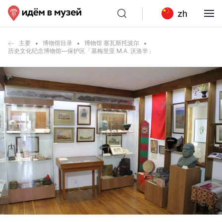
zh
主要
博物馆目录
博物馆 塞瓦斯托波尔
历史文化纪念博物馆—保护区「基梅里亚 M.A. 沃洛辛」