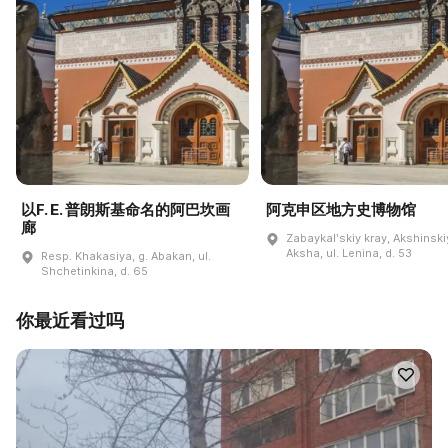
以F. E. 普朗斯基命名的阿巴坎画
阿克申区地方史博物馆
廊
Zabaykalʹskiy kray, Akshinskiy
Aksha, ul. Lenina, d. 53
Resp. Khakasiya, g. Abakan, ul.
Shchetinkina, d. 65
你最近看过吗