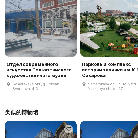
Отдел современного
Парковый комплекс
искусства Тольяттинского
истории техники им. К.Г
художественного музея
Сахарова
Samarskaya obl., g. Tolʹyatti, ul.
Samarskaya obl., g. Tolʹyatti,
Sverdlova, d. 3
Yuzhnoye sh., d. 137
类似的博物馆