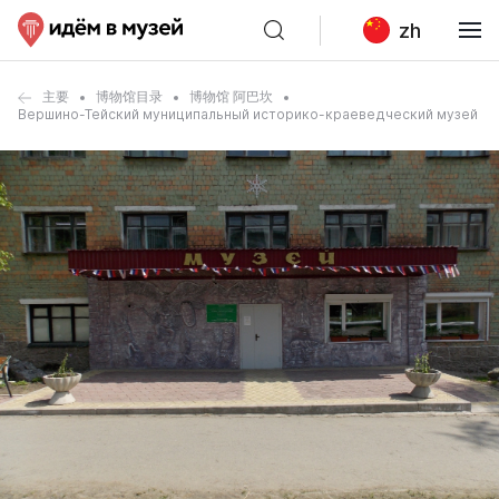
zh
主要
博物馆目录
博物馆 阿巴坎
Вершино-Тейский муниципальный историко-краеведческий музей