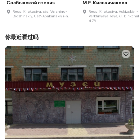
Салбыкской степи»
М.Е. Кильчичакова
Resp. Khakasiya, s/s. Vershino-
Resp. Khakasiya, Askizskiy r-n
Bidzhinskiy, Ustʹ-Abakanskiy r-n.
Verkhnyaya Teya, ul. Birikchu
d 7B
你最近看过吗