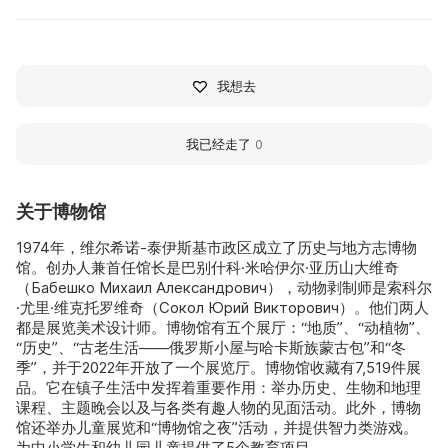
我想去
我已经走了
0
关于博物馆
1974年，维尔希诺-泰伊斯基市政区成立了历史与地方志博物
馆。创办人兼首任馆长是巴别什科·米哈伊尔·亚历山大维奇
（Бабешко Михаил Александрович），动物剥制师是索科尔
·尤里·维克托罗维奇（Сокол Юрий Викторович）。他们两人
都是展览美术设计师。博物馆有五个展厅：“地质”、“动植物”、
“历史”、“古老生活——俄罗斯小屋与哈卡斯族蒙古包”和“冬
季”，并于2022年开放了一个展览厅。博物馆收藏有7,519件展
品。它在镇子生活中发挥着重要作用：举办历史、生物和地理
课程、主题晚会以及与各类有趣人物的见面活动。此外，博物
馆还举办儿童展览和“博物馆之夜”活动，并提供智力类游戏。
为中小学生和幼儿园儿童提供了5个教育项目。