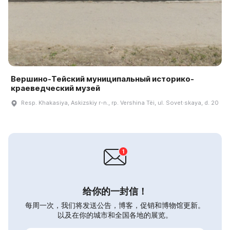
Вершино-Тейский муниципальный историко-
краеведческий музей
Resp. Khakasiya, Askizskiy r-n., rp. Vershina Tëi, ul. Sovet·skaya, d. 20
给你的一封信！
每周一次，我们将发送公告，博客，促销和博物馆更新。
以及在你的城市和全国各地的展览。