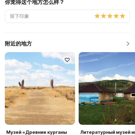
你觉得这个地方怎么样？
附近的地方
Музей «Древние курганы
Литературный музей 