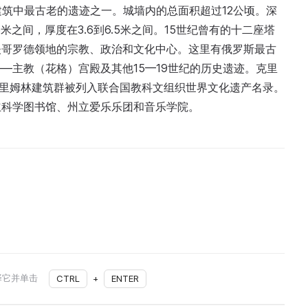
建筑中最古老的遗迹之一。城墙内的总面积超过12公顷。深
米之间，厚度在3.6到6.5米之间。15世纪曾有的十二座塔
夫哥罗德领地的宗教、政治和文化中心。这里有俄罗斯最古
—主教（花格）宫殿及其他15—19世纪的历史遗迹。克里
克里姆林建筑群被列入联合国教科文组织世界文化遗产名录。
立科学图书馆、州立爱乐乐团和音乐学院。
择它并单击
CTRL
+
ENTER