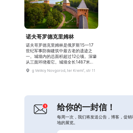
诺夫哥罗德克里姆林
诺夫哥罗德克里姆林是俄罗斯15—17
世纪军事防御建筑中最古老的遗迹之
一。城墙内的总面积超过12公顷。深壕
从三面环绕着它。城墙全长1487米，
高度在8到15米之间，厚度在3.6到6.5
g Velikiy Novgorod, ter Kremlʹ, str 11
米之间。15世纪曾有的十二座塔楼中
保存下来了九座。诺夫哥罗德克里姆林
曾是诺夫哥罗德领地的宗教、政治和文
化中心。这里有俄罗斯最古老的教堂
——圣索菲亚大教堂、最古老的民用建
筑——主教（花格）宫殿及其他15—
给你的一封信！
19世纪的历史遗...
每周一次，我们将发送公告，博客，促销
地的展览。