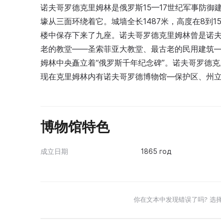
诺夫哥罗德克里姆林是俄罗斯15—17世纪军事防御
壕从三面环绕着它。城墙全长1487米，高度在8到15
楼中保存下来了九座。诺夫哥罗德克里姆林曾是诺
老的教堂——圣索菲亚大教堂、最古老的民用建筑—
姆林中央矗立着“俄罗斯千年纪念碑”。诺夫哥罗德
现在克里姆林内有诺夫哥罗德博物馆—保护区、州
博物馆特色
成立日期
1865 год
你在文本中发现错误了吗? 选