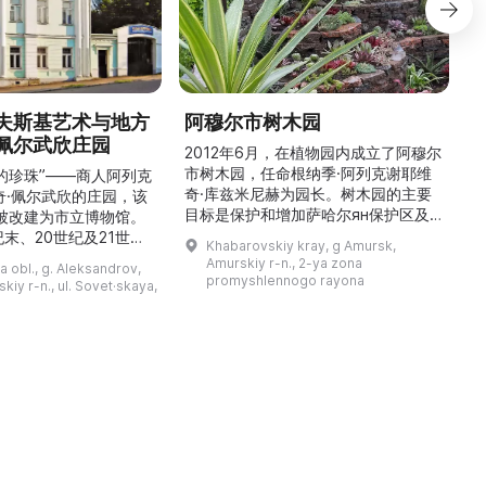
夫斯基艺术与地方
阿穆尔市树木园
佩尔武欣庄园
2012年6月，在植物园内成立了阿穆尔
市树木园，任命根纳季·阿列克谢耶维
的珍珠”——商人阿列克
奇·库兹米尼赫为园长。树木园的主要
世
奇·佩尔武欣的庄园，该
目标是保护和增加萨哈尔ян保护区及
年被改建为市立博物馆。
红豆杉林的植被，并创建远东地区稀有
纪末、20世纪及21世纪
Khabarovskiy kray, g Amursk,
和药用植物及露地栽培植物的种植区。
艺美术大师的作品，有助
Amurskiy r-n., 2-ya zona
a obl., g. Aleksandrov,
树木园尤其以其收集的列入红色名录的
1
德罗夫地区的艺术创作。
promyshlennogo rayona
kiy r-n., ul. Sovet·skaya,
远东植物而自豪（尖叶红豆杉、
建
时展览与常设展览，同时
Microbiota属、萨金特杜松、馨香卫
1
剧化的导览，以及面向成
矛、施里彭巴赫杜鹃）。树木园的设立
后
作坊。还可为亚历山德罗
旨在保护远东珍贵和受保护的植物，开
中小学机构预约外出博物
展科学研究，进行审美 ...