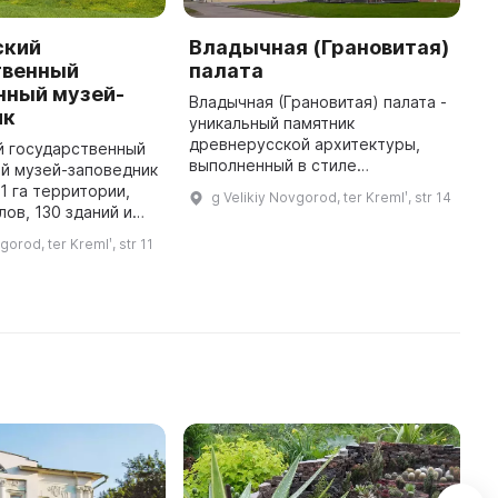
ский
Владычная (Грановитая)
Л
твенный
палата
В
нный музей-
п
Владычная (Грановитая) палата -
ик
п
уникальный памятник
п
древнерусской архитектуры,
й государственный
в
выполненный в стиле
й музей-заповедник
у
западноевропейской готики,
1 га территории,
g Velikiy Novgorod, ter Kremlʹ, str 14
Л
сохранившийся до наших дней и
лов, 130 зданий и
находящийся в архитектурном
в том числе 113
gorod, ter Kremlʹ, str 11
комплексе Владыч ...
рхитектуры и 1
памятник искусства, 61 пос ...