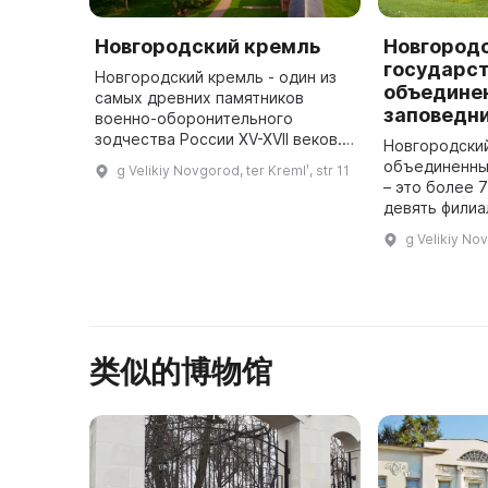
Новгородский кремль
Новгород
государс
Новгородский кремль - один из
объедине
самых древних памятников
заповедн
военно-оборонительного
зодчества России XV-XVII веков.
Новгородски
Общая площадь крепости внутри
объединенны
g Velikiy Novgorod, ter Kremlʹ, str 11
стен - более 12 га. Глубокий ров
– это более 7
окружает его с трех сторон. ...
девять филиа
сооружений, 
g Velikiy Nov
памятников а
类似的博物馆