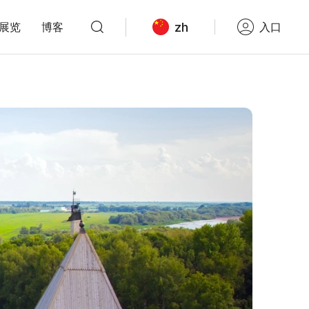
zh
展览
博客
入口