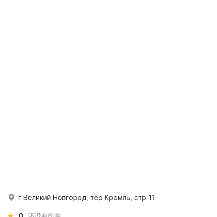
г Великий Новгород, тер Кремль, стр 11
0
还没有印象