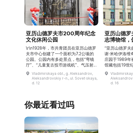
亚历山德罗夫市200周年纪念
亚历山德罗
文化休闲公园
志博物馆，
\r\n1928年，市共青团员在亚历山德罗
“亚历山德罗夫
夫市中心创建了一个面积为7.2公顷的
谢·米哈伊洛维
公园。公园内有多处景点，包括“弯镜
庄园于1989
厅”、“儿童复古投币游戏机”、气压射
馆藏包括19世
击场、“儿童之城”游乐区、户外健身器
初艺术家与工
Vladimirskaya obl., g. Aleksandrov,
Vladimirskay
材“Воркаут”、免费儿童游乐设施、游
于了解亚历山
Aleksandrovskiy r-n., ul. Sovet·skaya,
Aleksandrovs
乐项目“Веломобиль”、充气蹦床“吉
博物馆举办临
d. 12
d. 16
普”。2019年，作为“城市环境塑造”项
提供传统与戏
目的一部分，公园进行了部分整治：新
人和儿童的工
舞台建成，新的观景平台和中央林荫大
夫区的学前和
你最近看过吗
道得到完善，并安装了视 ...
馆课程。 ...