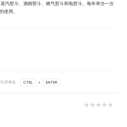
、蒸汽熨斗、酒精熨斗、燃气熨斗和电熨斗。每年举办一次
斗的使用。
择它并单击
CTRL
+
ENTER