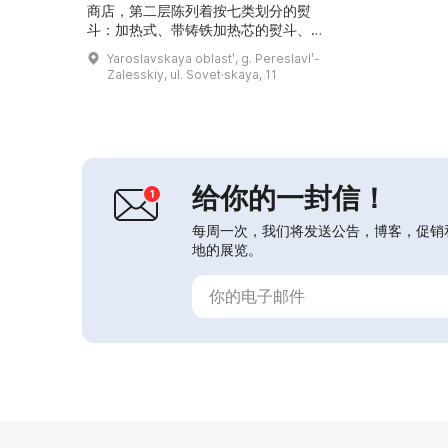
商店，第二层陈列着按七类划分的熨
斗：加热式、带铸铁加热芯的熨斗、煤
炭熨斗、蒸汽熨斗、酒精熨斗、燃气熨
Yaroslavskaya oblastʹ, g. Pereslavlʹ-
斗和电熨斗。每年举办一次“熨斗节”，
Zalesskiy, ul. Sovet·skaya, 11
在活动中来宾可以亲自体验所有种类熨
斗的使用。...
给你的一封信！
每周一次，我们将发送公告，博客，促销
地的展览。