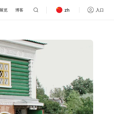
zh
展览
博客
入口