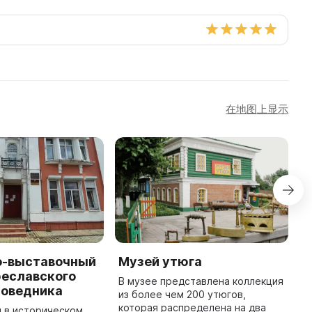
在地图上显示
о-выставочный
Музей утюга
М
реславского
с
В музее представлена коллекция
поведника
из более чем 200 утюгов,
М
которая распределена на два
н
 в историческом