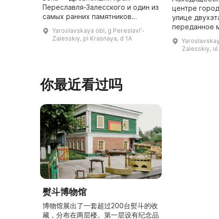
Переславля-Залесского и один из
центре город
самых ранних памятников
улице двухэт
Владимиро-Суздальской школы
переданное 
Yaroslavskaya obl, g Pereslavlʹ-
зодчества. Он был заложен в
музеефициров
Zalesskiy, pl Krasnaya, d 1A
Yaroslavskaya
1152 году князем Юрием
является сег
Zalesskiy, ul
Долгоруким ...
творческой 
你最近看过吗
熨斗博物馆
博物馆展出了一套超过200台熨斗的收
藏，分布在两层楼。第一层设有纪念品