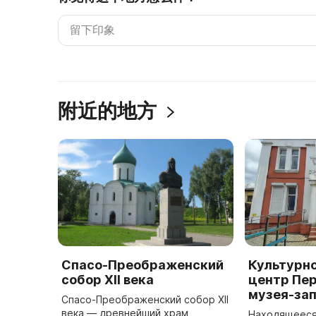
附近的地方
Спасо-Преображенский
Культурн
собор XII века
центр Пе
музея-за
Спасо-Преображенский собор ХII
века — древнейший храм
Находящееся