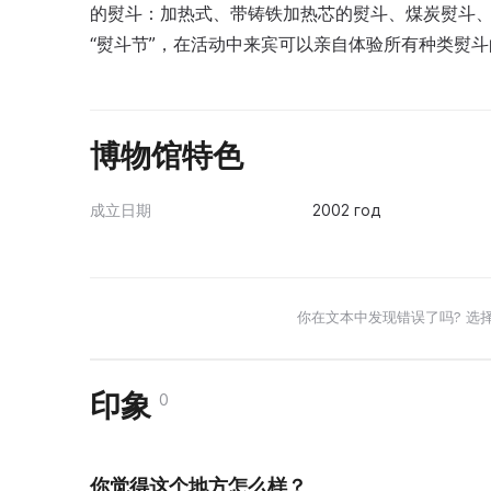
的熨斗：加热式、带铸铁加热芯的熨斗、煤炭熨斗
“熨斗节”，在活动中来宾可以亲自体验所有种类熨
博物馆特色
成立日期
2002 год
你在文本中发现错误了吗? 选
印象
0
你觉得这个地方怎么样？