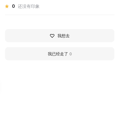
0
还没有印象
我想去
我已经走了
0
узей хитростей и
Pereslavl Museum-
мекалки
Reserve Cultural and
Exhibition Center
узей хитростей и смекалки
аходится неподалеку от
Located in the historic cente