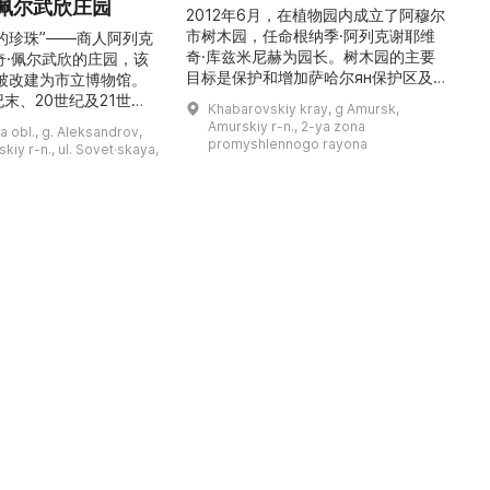
佩尔武欣庄园
2012年6月，在植物园内成立了阿穆尔
市树木园，任命根纳季·阿列克谢耶维
的珍珠”——商人阿列克
奇·库兹米尼赫为园长。树木园的主要
世
奇·佩尔武欣的庄园，该
目标是保护和增加萨哈尔ян保护区及
年被改建为市立博物馆。
红豆杉林的植被，并创建远东地区稀有
纪末、20世纪及21世纪
Khabarovskiy kray, g Amursk,
和药用植物及露地栽培植物的种植区。
艺美术大师的作品，有助
Amurskiy r-n., 2-ya zona
a obl., g. Aleksandrov,
树木园尤其以其收集的列入红色名录的
1
德罗夫地区的艺术创作。
promyshlennogo rayona
kiy r-n., ul. Sovet·skaya,
远东植物而自豪（尖叶红豆杉、
建
时展览与常设展览，同时
Microbiota属、萨金特杜松、馨香卫
1
剧化的导览，以及面向成
矛、施里彭巴赫杜鹃）。树木园的设立
后
作坊。还可为亚历山德罗
旨在保护远东珍贵和受保护的植物，开
中小学机构预约外出博物
展科学研究，进行审美 ...