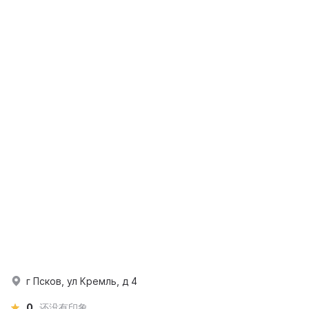
г Псков, ул Кремль, д 4
0
还没有印象