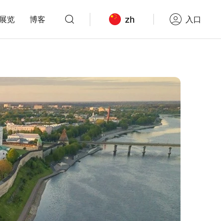
zh
展览
博客
入口