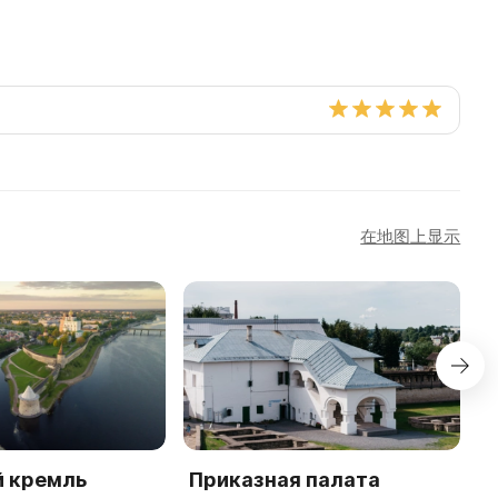
在地图上显示
й кремль
Приказная палата
П