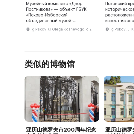
Музейный комплекс «Двор
Псковский кр
Постникова» — объект ГБУК
историческо
«Псково-Изборский
расположенн
объединенный музей-
известняково
заповедник». В XVII веке
двух рек - Пс
g Pskov, ul Olega Koshevogo, d 2
g Pskov, ul K
Постниковы были одной из
преданию, кн
знаменитых купеческих фамилий,
основала гор
занимавших палаты. При Петре I з
...
类似的博物馆
亚历山德罗夫市200周年纪念
亚历山德罗