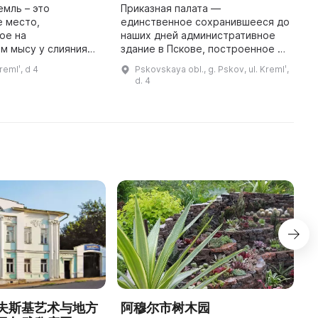
емль – это
Приказная палата —
П
е место,
единственное сохранившееся до
я
ое на
наших дней административное
с
м мысу у слияния
здание в Пскове, построенное по
р
ковы и Великой. По
проекту челобитного воеводы П.
б
remlʹ, d 4
Pskovskaya obl., g. Pskov, ul. Kremlʹ,
ягиня Ольга
М. Апраксина для Иоанна и Петра
П
d. 4
од Псков в 903 году
Алексеевичей в период с 1692 ...
б
и поручила построить пе ...
夫斯基艺术与地方
阿穆尔市树木园