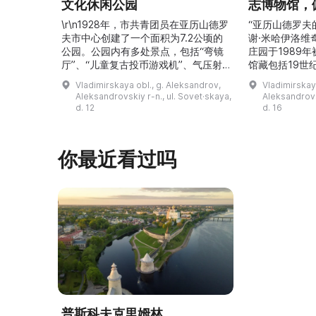
文化休闲公园
志博物馆，
\r\n1928年，市共青团员在亚历山德罗
“亚历山德罗夫
夫市中心创建了一个面积为7.2公顷的
谢·米哈伊洛维
公园。公园内有多处景点，包括“弯镜
庄园于1989
厅”、“儿童复古投币游戏机”、气压射
馆藏包括19世
击场、“儿童之城”游乐区、户外健身器
初艺术家与工
Vladimirskaya obl., g. Aleksandrov,
Vladimirskay
材“Воркаут”、免费儿童游乐设施、游
于了解亚历山
Aleksandrovskiy r-n., ul. Sovet·skaya,
Aleksandrovs
乐项目“Веломобиль”、充气蹦床“吉
博物馆举办临
d. 12
d. 16
普”。2019年，作为“城市环境塑造”项
提供传统与戏
目的一部分，公园进行了部分整治：新
人和儿童的工
舞台建成，新的观景平台和中央林荫大
夫区的学前和
你最近看过吗
道得到完善，并安装了视 ...
馆课程。 ...
普斯科夫克里姆林