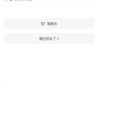
我想去
我已经走了
0
лоская башня
Postnikov Courtyard