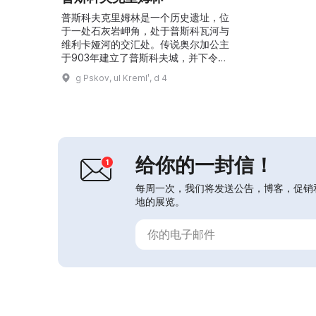
普斯科夫克里姆林是一个历史遗址，位
于一处石灰岩岬角，处于普斯科瓦河与
维利卡娅河的交汇处。传说奥尔加公主
于903年建立了普斯科夫城，并下令建
造第一座献给圣三一的木制教堂。
g Pskov, ul Kremlʹ, d 4
2014年，普斯科夫克里姆林建筑群并
入普斯科夫博物馆—保护区。其境内有
多夫蒙托夫城（露天考古博物馆），始
于13世纪末。在这里可以看到带阁楼观
景台的弗拉西耶夫塔和（17世纪的）
行政厅（Prikaznaya Palata）。行政
给你的一封信！
厅内设有...
每周一次，我们将发送公告，博客，促销
地的展览。