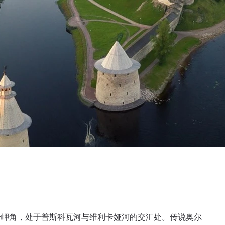
岩岬角，处于普斯科瓦河与维利卡娅河的交汇处。传说奥尔