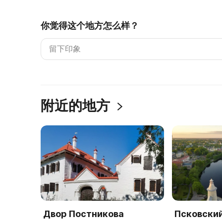
你觉得这个地方怎么样？
附近的地方
Двор Постникова
Псковски