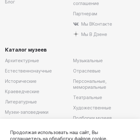
Блог
соглашение
Партнерам
Мы ВКонтакте
Мы В Дзене
Каталог музеев
Архитектурные
Музыкальные
Естественнонаучные
Отраслевые
Исторические
Персональные,
мемориальные
Краеведческие
Театральные
Литературные
Художественные
Музеи-заповедники
Подборки музеев
Музей современного
искусства
Продолжая использовать наш сайт, Вы
соглашаетесь на обработку
файлов cookie
.
Скачать приложение