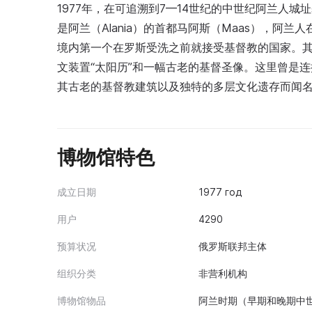
1977年，在可追溯到7—14世纪的中世纪阿兰人
是阿兰（Alania）的首都马阿斯（Maas），阿
境内第一个在罗斯受洗之前就接受基督教的国家。其
文装置“太阳历”和一幅古老的基督圣像。这里曾是
其古老的基督教建筑以及独特的多层文化遗存而闻
博物馆特色
成立日期
1977 год
用户
4290
预算状况
俄罗斯联邦主体
组织分类
非营利机构
博物馆物品
阿兰时期（早期和晚期中