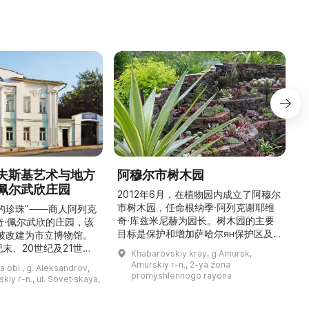
夫斯基艺术与地方
阿穆尔市树木园
佩尔武欣庄园
2012年6月，在植物园内成立了阿穆尔
市树木园，任命根纳季·阿列克谢耶维
的珍珠”——商人阿列克
奇·库兹米尼赫为园长。树木园的主要
世
奇·佩尔武欣的庄园，该
目标是保护和增加萨哈尔ян保护区及
年被改建为市立博物馆。
红豆杉林的植被，并创建远东地区稀有
纪末、20世纪及21世纪
Khabarovskiy kray, g Amursk,
和药用植物及露地栽培植物的种植区。
艺美术大师的作品，有助
Amurskiy r-n., 2-ya zona
a obl., g. Aleksandrov,
树木园尤其以其收集的列入红色名录的
1
德罗夫地区的艺术创作。
promyshlennogo rayona
kiy r-n., ul. Sovet·skaya,
远东植物而自豪（尖叶红豆杉、
建
时展览与常设展览，同时
Microbiota属、萨金特杜松、馨香卫
1
剧化的导览，以及面向成