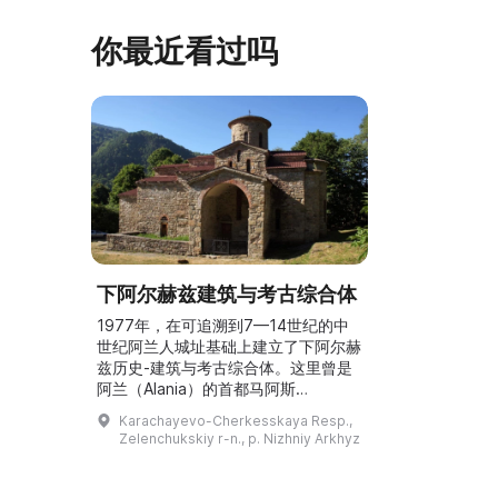
目的一部分，公园进行了部分整治：新
人和儿童的工
舞台建成，新的观景平台和中央林荫大
夫区的学前和
你最近看过吗
道得到完善，并安装了视 ...
馆课程。 ...
下阿尔赫兹建筑与考古综合体
1977年，在可追溯到7—14世纪的中
世纪阿兰人城址基础上建立了下阿尔赫
兹历史-建筑与考古综合体。这里曾是
阿兰（Alania）的首都马阿斯
（Maas），阿兰人在拉巴河与阿尔贡
Karachayevo-Cherkesskaya Resp.,
河之间建立了强大的国家。阿兰是俄罗
Zelenchukskiy r-n., p. Nizhniy Arkhyz
斯境内第一个在罗斯受洗之前就接受基
督教的国家。其境内有三座10世纪的
教堂，以及19世纪的修道院建筑、天