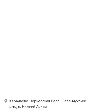
Карачаево-Черкесская Респ., Зеленчукский
р-н., п. Нижний Архыз