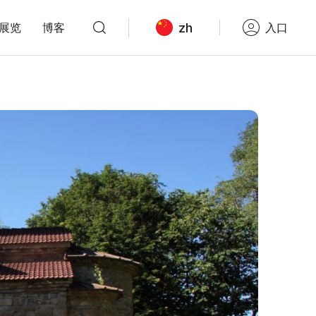
zh
展览
博客
入口