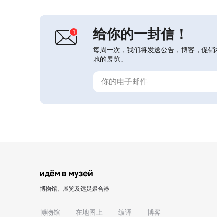
文装置“太阳历”和一幅古老的基督圣
像。这里曾是连接东方与拜占庭的大丝
绸之路的一段。下阿尔赫...
给你的一封信！
每周一次，我们将发送公告，博客，促销
地的展览。
博物馆、展览及远足聚合器
博物馆
在地图上
编译
博客