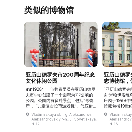
类似的博物馆
亚历山德罗夫市200周年纪念
亚历山德罗
文化休闲公园
志博物馆，
\r\n1928年，市共青团员在亚历山德罗
“亚历山德罗夫
夫市中心创建了一个面积为7.2公顷的
谢·米哈伊洛维
公园。公园内有多处景点，包括“弯镜
庄园于1989
厅”、“儿童复古投币游戏机”、气压射
馆藏包括19世
击场、“儿童之城”游乐区、户外健身器
初艺术家与工
Vladimirskaya obl., g. Aleksandrov,
Vladimirskay
材“Воркаут”、免费儿童游乐设施、游
于了解亚历山
Aleksandrovskiy r-n., ul. Sovet·skaya,
Aleksandrovs
乐项目“Веломобиль”、充气蹦床“吉
博物馆举办临
d. 12
d. 16
普”。2019年，作为“城市环境塑造”项
提供传统与戏