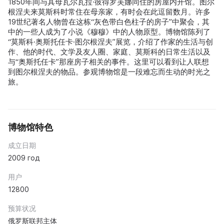
1850年间与其母瓦尔瓦拉·彼得罗芙娜同住的房屋内开馆。图尔
根涅夫来莫斯科时常住在母亲家，有时会在此逗留数月。许多
19世纪著名人物曾在这栋“灰色带白色柱子的房子”中聚会，其
中的一些人成为了小说《穆穆》中的人物原型。博物馆陈列了
“莫斯科·奥斯托任卡·图尔根涅夫”展览，介绍了作家的生活与创
作、他的时代、文学及友人圈、家庭、莫斯科的日常生活以及
与“奥斯托任卡”那座房子相关的事件。这里可以看到让人联想
到图尔根涅夫的物品。参观博物馆是一段难忘而生动的时光之
旅。
博物馆特色
成立日期
2009 год
用户
12800
预算状况
俄罗斯联邦主体