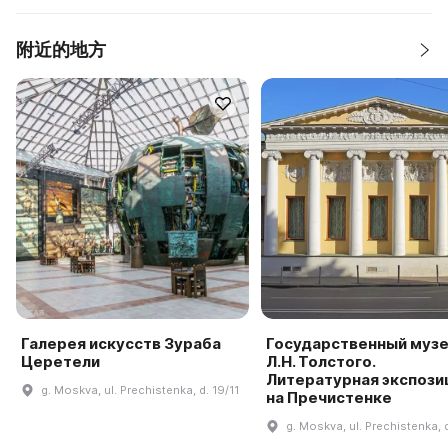
附近的地方
Галерея искусств Зураба
Государственный муз
Церетели
Л.Н. Толстого.
Литературная экспози
g. Moskva, ul. Prechistenka, d. 19/11
на Пречистенке
g. Moskva, ul. Prechistenka, d