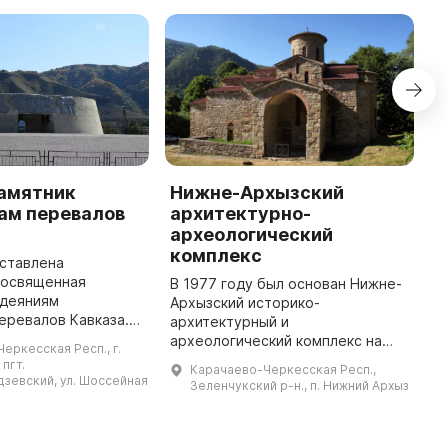
амятник
Нижне-Архызский
H
ам перевалов
архитектурно-
e
археологический
K
комплекс
дставлена
I
посвященная
d
В 1977 году был основан Нижне-
 деяниям
g
Архызский историко-
еревалов Кавказа.
n
архитектурный и
извано напоминать
C
археологический комплекс на
еркесская Респ., г.
цене, которую
R
базе средневекового аланского
 пгт.
Карачаево-Черкесская Респ.,
обеду над немецко-
городища, датируемого VII-XIV
зевский, ул. Шоссейная
Зеленчукский р-н., п. Нижний Архыз
фашистскими захватч ...
вв. Это была столица Алании,
город Маас, аланы ...