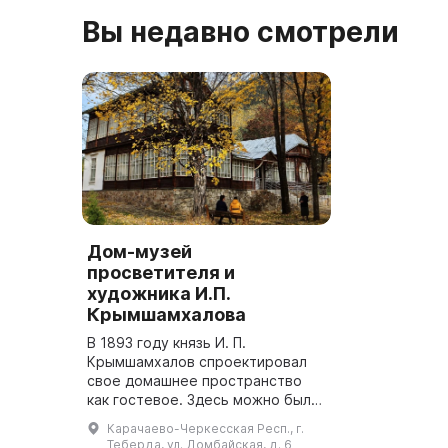
Вы недавно смотрели
Дом-музей
просветителя и
художника И.П.
Крымшамхалова
В 1893 году князь И. П.
Крымшамхалов спроектировал
свое домашнее пространство
как гостевое. Здесь можно было
встретить таких известных
Карачаево-Черкесская Респ., г.
людей, как Ярошенко, Шаляпин,
Теберда, ул. Домбайская, д. 6