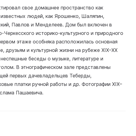
ектировал свое домашнее пространство как
 известных людей, как Ярошенко, Шаляпин,
ский, Павлов и Менделеев. Дом был включен в
о-Черкесского историко-культурного и природного
 первом этаже особняка расположилась основная
е, друзьям и культурной жизни на рубеже XIX–XX
 неспешные беседы о музыке, литературе и
толом. В этнографическом зале представлены
ещей первых дачевладельцев Теберды,
овые платки ручной работы и др. Фотографии XIX–
Ислама Пашаевича.