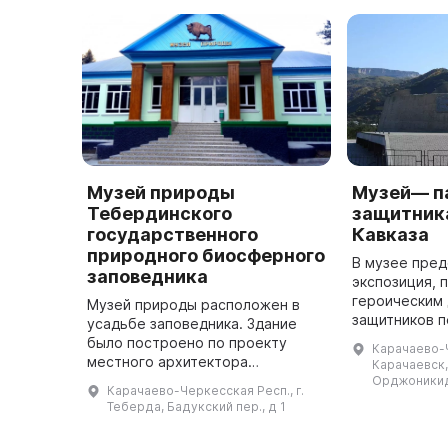
Музей природы
Музей— п
Тебердинского
защитник
государственного
Кавказа
природного биосферного
В музее пре
заповедника
экспозиция, 
героическим
Музей природы расположен в
защитников п
усадьбе заповедника. Здание
Это место пр
было построено по проекту
Карачаево-Ч
о бесценной 
местного архитектора
Карачаевск,
платили за п
Владимира Францевича
Орджоникид
Карачаево-Черкесская Респ., г.
Крачевского. В 1958 году было
Теберда, Бадукский пер., д 1
завершено строительство
нового здания музея. Ху ...