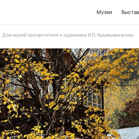
Музеи
Выстав
Дом-музей просветителя и художника И.П. Крымшамхалова