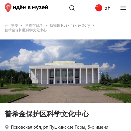
zh
主要
博物馆目录
博物馆 Puskinskie-Gory
普希金保护区科学文化中心
普希金保护区科学文化中心
Псковская обл, рп Пушкинские Горы, б-р имени