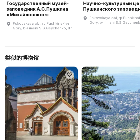
Государственный музей-
Научно-культурный це
заповедник А.С.Пушкина
Пушкинского заповед
«Михайловское»
Pskovskaya obl, rp Pushkins
Gory, b-r imeni S.S.Geychenk
Pskovskaya obl, rp Pushkinskiye
Gory, b-r imeni S.S.Geychenko, d 1
类似的博物馆