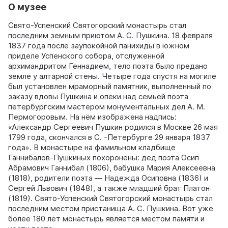
О музее
Свято-Успенский Святогорский монастырь стал
последним земным приютом А. С. Пушкина. 18 февраля
1837 года после заупокойной панихиды в южном
приделе Успенского собора, отслуженной
архимандритом Геннадием, тело поэта было предано
земле у алтарной стены. Четыре года спустя на могиле
был установлен мраморный памятник, выполненный по
заказу вдовы Пушкина и опеки над семьей поэта
петербургским мастером монументальных дел А. М.
Пермогоровым. На нём изображена надпись:
«Александр Сергеевич Пушкин родился в Москве 26 мая
1799 года, скончался в С. -Петербурге 29 января 1837
года». В монастыре на фамильном кладбище
Ганнибалов-Пушкиных похоронены: дед поэта Осип
Абрамович Ганнибал (1806), бабушка Мария Алексеевна
(1818), родители поэта — Надежда Осиповна (1836) и
Сергей Львович (1848), а также младший брат Платон
(1819). Свято-Успенский Святогорский монастырь стал
последним местом пристанища А. С. Пушкина. Вот уже
более 180 лет монастырь является местом памяти и