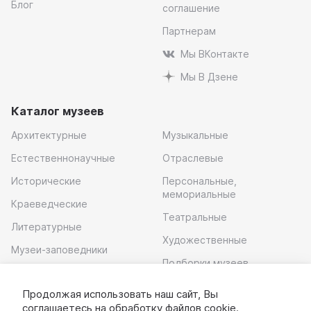
Блог
соглашение
Партнерам
Мы ВКонтакте
Мы В Дзене
Каталог музеев
Архитектурные
Музыкальные
Естественнонаучные
Отраслевые
Исторические
Персональные,
мемориальные
Краеведческие
Театральные
Литературные
Художественные
Музеи-заповедники
Подборки музеев
Музей современного
искусства
Продолжая использовать наш сайт, Вы
соглашаетесь на обработку
файлов cookie
.
Скачать приложение