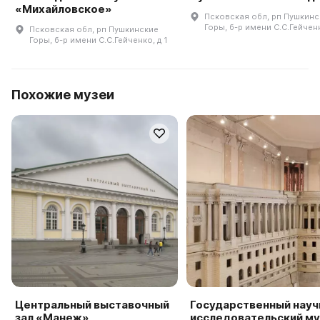
«Михайловское»
Псковская обл, рп Пушкинс
Горы, б-р имени С.С.Гейченк
Псковская обл, рп Пушкинские
Горы, б-р имени С.С.Гейченко, д 1
Похожие музеи
Центральный выставочный
Государственный науч
зал «Манеж»
исследовательский му