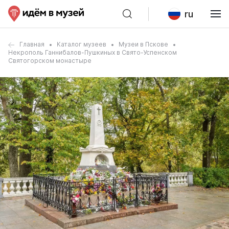
ru
Главная
Каталог музеев
Музеи в Пскове
Некрополь Ганнибалов-Пушкиных в Свято-Успенском
Святогорском монастыре