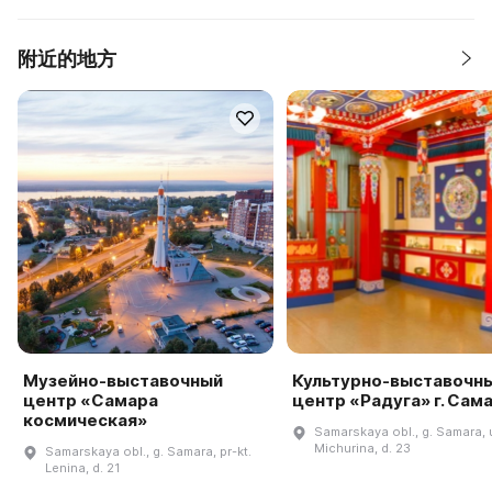
附近的地方
Музейно-выставочный
Культурно-выставочн
центр «Самара
центр «Радуга» г. Сам
космическая»
Samarskaya obl., g. Samara, u
Michurina, d. 23
Samarskaya obl., g. Samara, pr-kt.
Lenina, d. 21