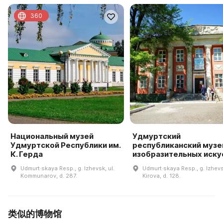
360
Национальный музей
Удмуртский
Удмуртской Республики им.
республиканский музе
К. Герда
изобразительных иску
Udmurt·skaya Resp., g. Izhevsk, ul.
Udmurt·skaya Resp., g. Izhevsk
Kommunarov, d. 287.
Kirova, d. 128.
类似的博物馆