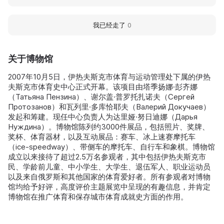
我已经走了
0
关于博物馆
2007年10月5日，伊热夫斯克市体育与运动管理处下属的伊热
夫斯克市体育史中心正式开幕。该项目由塔季扬娜·彭齐娜
（Татьяна Пензина）、谢尔盖·普罗托扎诺夫（Сергей
Протозанов）和瓦列里·多库恰耶夫（Валерий Докучаев）
发起和筹建。现任中心负责人为达里娅·努日迪娜（Дарья
Нуждина）。博物馆陈列约3000件展品，包括照片、奖牌、
奖杯、体育器材，以及互动展品：赛车、冰上速赛摩托车
（ice-speedway）、带侧车的摩托车、自行车和象棋。博物馆
成立以来接待了超过2.5万名参观者，其中包括伊热夫斯克市
民、学龄前儿童、中小学生、大学生、退伍军人、职业运动员
以及来自俄罗斯和其他国家的体育爱好者。所有参观者对博物
馆均给予好评，高度评价主题展览中呈现的有趣信息，并肯定
博物馆在推广体育和保存城市体育成就史方面的作用。