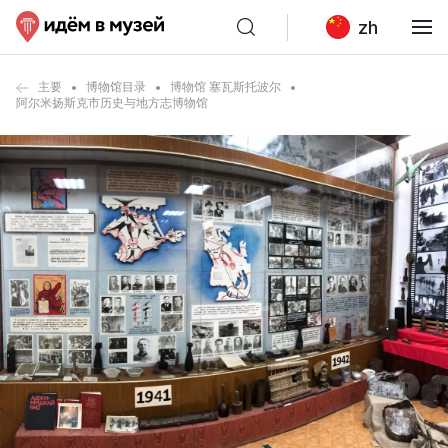
zh
主要
博物馆目录
博物馆 塞瓦斯托波尔
阿尔米扬斯克市历史与地方志博物馆