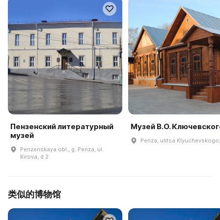
Пензенский литературный
Музей В.О. Ключевског
музей
Penza, ulitsa Klyuchevskogo
Penzenskaya obl., g. Penza, ul.
Kirova, d 2
类似的博物馆