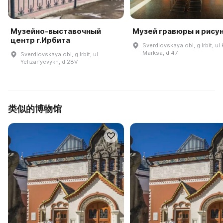
Музейно-выставочный
Музей гравюры и рису
центр г.Ирбита
Sverdlovskaya obl, g Irbit, ul 
Marksa, d 47
Sverdlovskaya obl, g Irbit, ul
Yelizarʹyevykh, d 28V
类似的博物馆