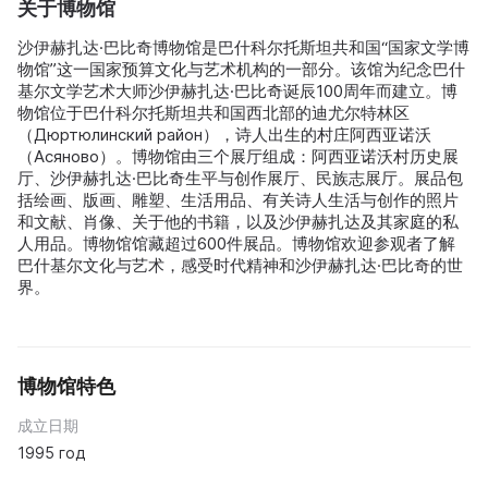
关于博物馆
沙伊赫扎达·巴比奇博物馆是巴什科尔托斯坦共和国“国家文学博
物馆”这一国家预算文化与艺术机构的一部分。该馆为纪念巴什
基尔文学艺术大师沙伊赫扎达·巴比奇诞辰100周年而建立。博
物馆位于巴什科尔托斯坦共和国西北部的迪尤尔特林区
（Дюртюлинский район），诗人出生的村庄阿西亚诺沃
（Асяново）。博物馆由三个展厅组成：阿西亚诺沃村历史展
厅、沙伊赫扎达·巴比奇生平与创作展厅、民族志展厅。展品包
括绘画、版画、雕塑、生活用品、有关诗人生活与创作的照片
和文献、肖像、关于他的书籍，以及沙伊赫扎达及其家庭的私
人用品。博物馆馆藏超过600件展品。博物馆欢迎参观者了解
巴什基尔文化与艺术，感受时代精神和沙伊赫扎达·巴比奇的世
界。
博物馆特色
成立日期
1995 год