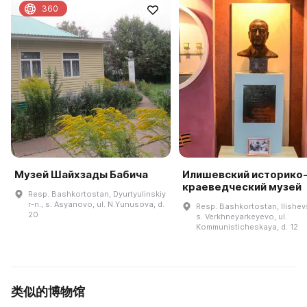
360
Музей Шайхзады Бабича
Илишевский историко
краеведческий музей
Resp. Bashkortostan, Dyurtyulinskiy
r-n., s. Asyanovo, ul. N.Yunusova, d.
Resp. Bashkortostan, Ilishevs
20
s. Verkhneyarkeyevo, ul.
Kommunisticheskaya, d. 12
类似的博物馆