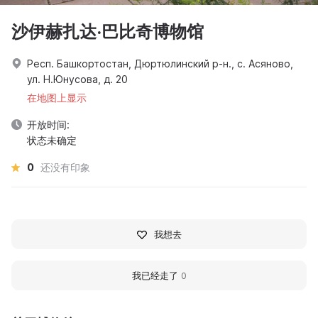
沙伊赫扎达·巴比奇博物馆
Респ. Башкортостан, Дюртюлинский р-н., с. Асяново,
ул. Н.Юнусова, д. 20
在地图上显示
开放时间:
状态未确定
0
还没有印象
我想去
我已经走了
0