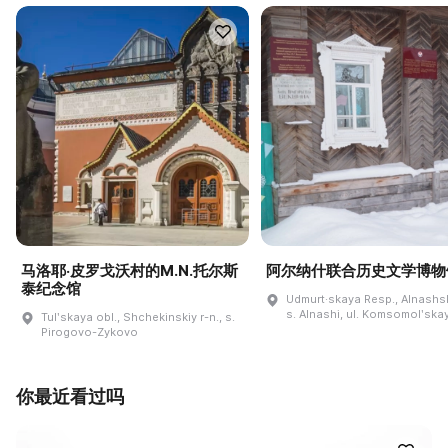
马洛耶·皮罗戈沃村的M.N.托尔斯
阿尔纳什联合历史文学博物
泰纪念馆
Udmurt·skaya Resp., Alnashski
s. Alnashi, ul. Komsomolʹskay
Tulʹskaya obl., Shchekinskiy r-n., s.
Pirogovo-Zykovo
你最近看过吗