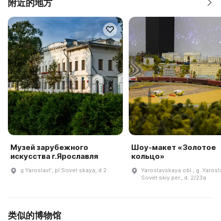
附近的地方
Музей зарубежного
Шоу-макет «Золотое
искусства г.Ярославля
кольцо»
g Yaroslavlʹ, pl Sovet·skaya, d 2
Yaroslavskaya obl., g. Yarosla
Sovet·skiy per., d. 2/23a
类似的博物馆