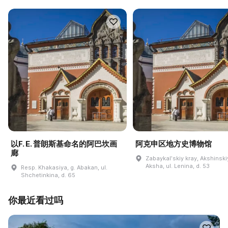
以F. E. 普朗斯基命名的阿巴坎画
阿克申区地方史博物馆
廊
Zabaykalʹskiy kray, Akshinskiy
Aksha, ul. Lenina, d. 53
Resp. Khakasiya, g. Abakan, ul.
Shchetinkina, d. 65
你最近看过吗