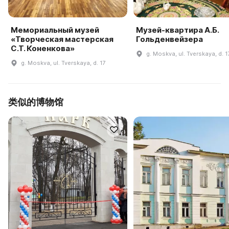
Мемориальный музей
Музей-квартира А.Б.
«Творческая мастерская
Гольденвейзера
С.Т. Коненкова»
g. Moskva, ul. Tverskaya, d. 1
g. Moskva, ul. Tverskaya, d. 17
类似的博物馆