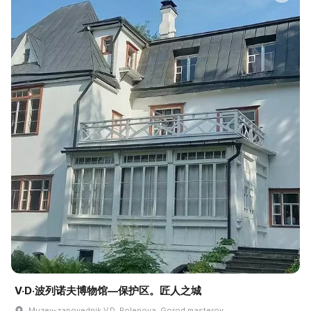
V·D·波列诺夫博物馆—保护区。匠人之城
Muzey-zapovednik V.D. Polenova. Gorod masterov