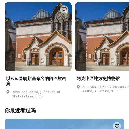
以F. E. 普朗斯基命名的阿巴坎画
阿克申区地方史博物馆
廊
Zabaykalʹskiy kray, Akshinskiy
Aksha, ul. Lenina, d. 53
Resp. Khakasiya, g. Abakan, ul.
Shchetinkina, d. 65
你最近看过吗