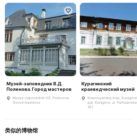
Музей-заповедник В.Д.
Курагинский
Поленова. Город мастеров
краеведческий музей
Muzey-zapovednik V.D. Polenova.
Krasnoyarskiy kray, Kuraginsk
Gorod masterov
pgt. Kuragino, ul. Partizanska
167
类似的博物馆