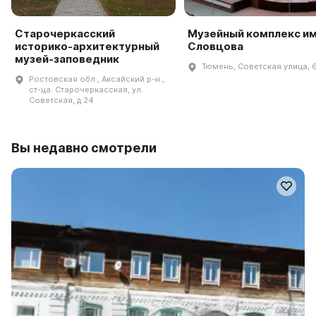
Старочеркасский
Музейный комплекс им.
историко-архитектурный
Словцова
музей-заповедник
Тюмень, Советская улица, 
Ростовская обл., Аксайский р-н.,
ст-ца. Старочеркасская, ул.
Советская, д 24
Вы недавно смотрели