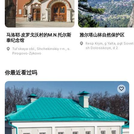
马洛耶·皮罗戈沃村的M.N.托尔斯
雅尔塔山林自然保护区
泰纪念馆
Resp Krym, g Yalta, pgt Sovet
sh Dolosskoye, d 2
Tulʹskaya obl., Shchekinskiy r-n., s.
Pirogovo-Zykovo
你最近看过吗