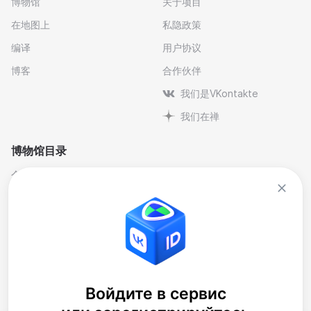
博物馆
关于项目
在地图上
私隐政策
编译
用户协议
博客
合作伙伴
我们是VKontakte
我们在禅
博物馆目录
个人与纪念博物馆
文学
剧院博物馆
自然科学博物馆
博物馆-保护区
艺术
历史
行业
地方史
音乐
大樓
博物馆藏品
Войдите в сервис