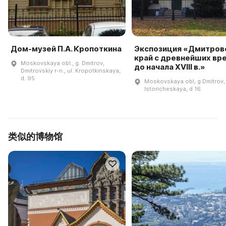
Дом-музей П.А. Кропоткина
Экспозиция «Дмитров
край с древнейших вр
Moskovskaya obl., g. Dmitrov,
до начала XVIII в.»
Dmitrovskiy r-n., ul. Kropotkinskaya,
d. 95
Moskovskaya obl, g Dmitrov, 
Istoricheskaya, d 16
类似的博物馆