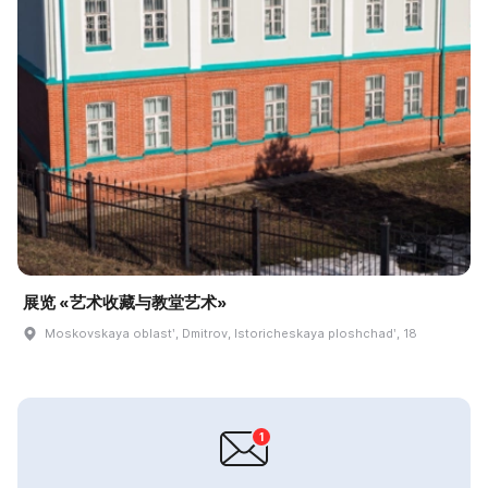
展览 «艺术收藏与教堂艺术»
Moskovskaya oblastʹ, Dmitrov, Istoricheskaya ploshchadʹ, 18