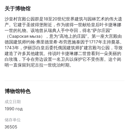
关于博物馆
沙皇村宫殿公园群是18至20世纪世界建筑与园林艺术的伟大遗
产。它建于圣彼得堡附近，作为彼得一世献给皇后叶卡捷琳娜
一世的礼物。该地曾从瑞典人手中夺回，得名“萨尔庄园”
（Саарская мыза），意为“高地上的庄园”。第一座大宫殿由
德国建筑师约翰·弗里德里希·布劳恩施泰因于1717年主持奠基。
1743年，伊丽莎白皇后委托俄国建筑师扩建宫殿与公园，导致
建造了许多其他建筑。传说叶卡捷琳娜二世曾看到一朵美丽的
白玫瑰，下令在旁边设置一名卫兵以保护它不受伤害。这个岗
哨一直保留到尼古拉一世统治时期。
博物馆特色
成立日期
1990 год
储存单位
36505