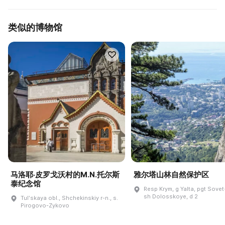
类似的博物馆
马洛耶·皮罗戈沃村的M.N.托尔斯
雅尔塔山林自然保护区
泰纪念馆
Resp Krym, g Yalta, pgt Sovet
sh Dolosskoye, d 2
Tulʹskaya obl., Shchekinskiy r-n., s.
Pirogovo-Zykovo