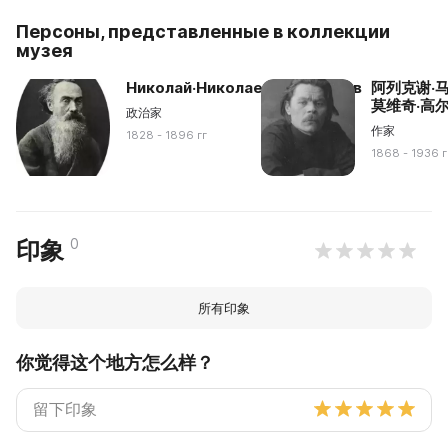
Персоны, представленные в коллекции
музея
Николай·Николаевич·Страхов
阿列克谢·
莫维奇·高
政治家
作家
1828 - 1896 гг
1868 - 1936 г
0
印象
所有印象
你觉得这个地方怎么样？