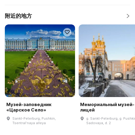
附近的地方
Музей-заповедник
Мемориальный музей-
«Царское Село»
лицей
Sankt-Peterburg, Pushkin,
g. Sankt-Peterburg, g. Pushkin
Tsentralʹnaya alleya
Sadovaya, d. 2