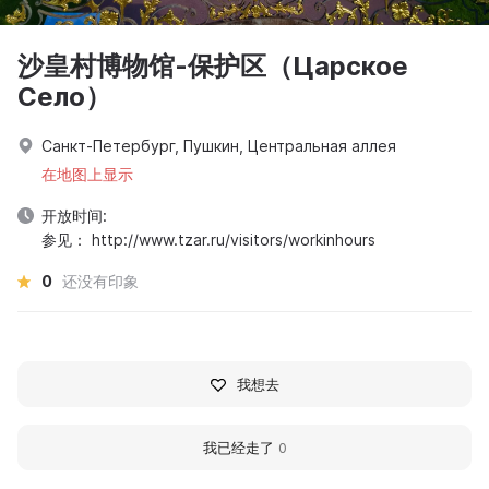
沙皇村博物馆-保护区（Царское
Село）
Санкт-Петербург, Пушкин, Центральная аллея
在地图上显示
开放时间:
参见： http://www.tzar.ru/visitors/workinhours
0
还没有印象
我想去
我已经走了
0