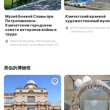
Музей Боевой Славы при
Камчатский краевой
Петропавловск-
художественный музе
Камчатском городском
g Petropavlovsk-Kamchat·skiy
совете ветеранов войны и
Leninskaya, d 62
труда
Kamchat·skiy kray, Petropavlovsk-
Kamchat·skiy, Leninskaya ulitsa, 20
类似的博物馆