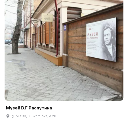
Музей В.Г.Распутина
g Irkut·sk, ul Sverdlova, d 20