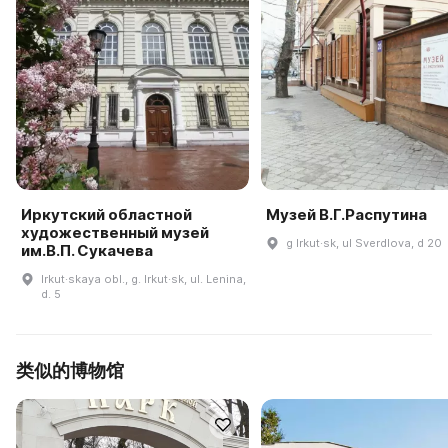
Иркутский областной
Музей В.Г.Распутина
художественный музей
g Irkut·sk, ul Sverdlova, d 20
им.В.П. Сукачева
Irkut·skaya obl., g. Irkut·sk, ul. Lenina,
d. 5
类似的博物馆