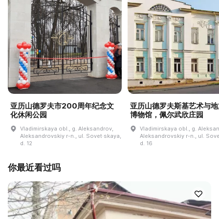
亚历山德罗夫市200周年纪念文
亚历山德罗夫斯基艺术与地
化休闲公园
博物馆，佩尔武欣庄园
Vladimirskaya obl., g. Aleksandrov,
Vladimirskaya obl., g. Aleksa
Aleksandrovskiy r-n., ul. Sovet·skaya,
Aleksandrovskiy r-n., ul. Sov
d. 12
d. 16
你最近看过吗