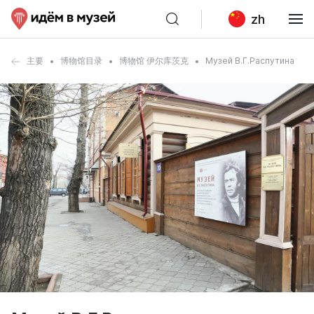
zh
主要
博物馆目录
博物馆 伊尔库茨克
Музей В.Г.Распутина