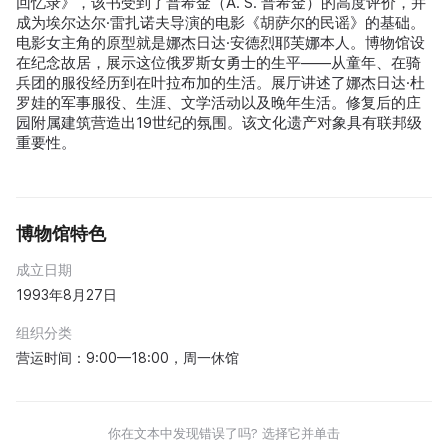
回忆录》，该书受到了普希金（A. S. 普希金）的高度评价，并
成为埃尔达尔·雷扎诺夫导演的电影《胡萨尔的民谣》的基础。
电影女主角的原型就是娜杰日达·安德烈耶芙娜本人。博物馆设
在纪念故居，展示这位俄罗斯女勇士的生平——从童年、在骑
兵团的服役经历到在叶拉布加的生活。展厅讲述了娜杰日达·杜
罗娃的军事服役、生涯、文学活动以及晚年生活。修复后的庄
园附属建筑营造出19世纪的氛围。该文化遗产对象具有联邦级
重要性。
博物馆特色
成立日期
1993年8月27日
组织分类
营运时间：9:00—18:00，周一休馆
你在文本中发现错误了吗? 选择它并单击