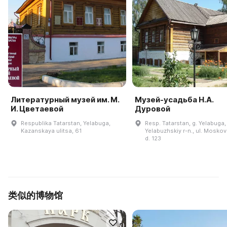
Литературный музей им. М.
Музей-усадьба Н.А.
И. Цветаевой
Дуровой
Respublika Tatarstan, Yelabuga,
Resp. Tatarstan, g. Yelabuga,
Kazanskaya ulitsa, 61
Yelabuzhskiy r-n., ul. Mosko
d. 123
类似的博物馆