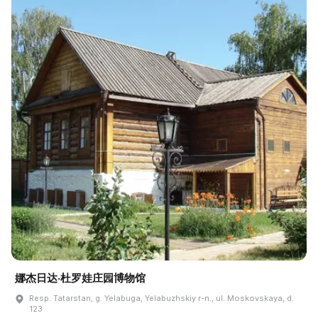
娜杰日达·杜罗娃庄园博物馆
Resp. Tatarstan, g. Yelabuga, Yelabuzhskiy r-n., ul. Moskovskaya, d.
123