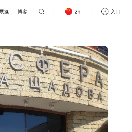
zh
展览
博客
入口