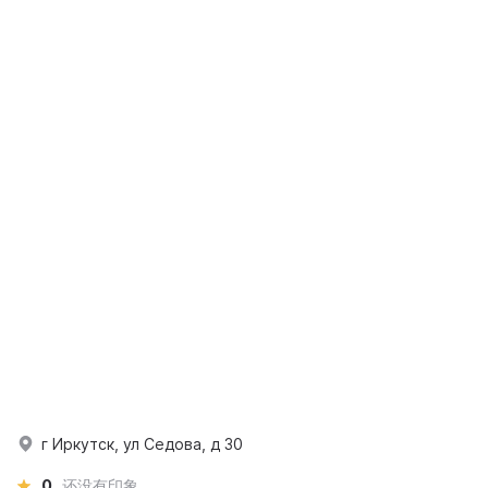
г Иркутск, ул Седова, д 30
0
还没有印象