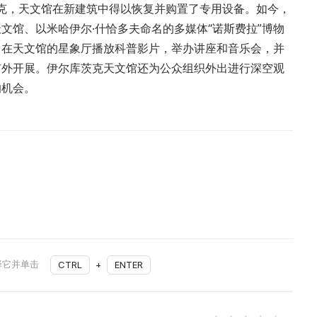
丘克，天文馆在新建筑中得以恢复并购置了专用设备。如今，
文馆、以米哈伊尔·什恰多夫命名的多媒体“诺斯费拉”博物
。在天文馆的星象厅播放科普影片，举办讲座和音乐会，并
市外开展。伊尔库茨克天文馆还为公众组织外出进行深空观
的机会。
择它并单击
CTRL
+
ENTER