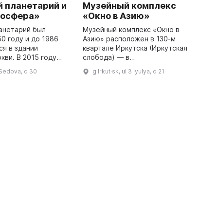
 планетарий и
Музейный комплекс
А
оосфера»
«Окно в Азию»
В
о
анетарий был
Музейный комплекс «Окно в
с
50 году и до 1986
Азию» расположен в 130-м
г
ся в здании
квартале Иркутска (Иркутская
п
кви. В 2015 году
слобода) — в
п
уппе компаний
отреставрированном памятнике
l Sedova, d 30
g Irkut·sk, ul 3 Iyulya, d 21
в
 и её основателю
деревянного зодчества.
торовичу
Экспозиция посвящена истории
Слипенчуку планета ...
научного освоения Сибири, ...