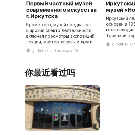
Первый частный музей
Иркутский
современного искусства
музей «Н
г. Иркутска
Иркутский пл
основан в 19
Кроме того, музей предлагает
года находил
широкий спектр деятельности,
Троицкой цер
включая просмотры экспозиций,
благодаря гр
лекции, мастер-классы и другие
g Irkut·sk, u
«Метрополь»
мероприятия. Арт-галерея «DiaS»
g Irkut·sk, ul Sedova, d 40
Михаилу Вик
стала инициатором создания
музея, основной цель ...
你最近看过吗