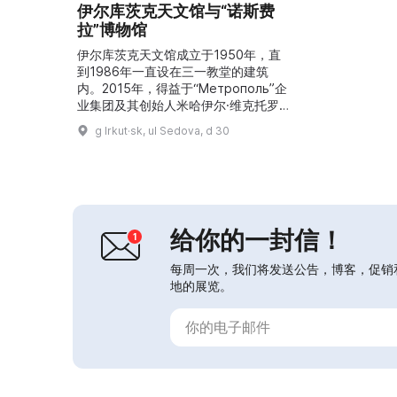
伊尔库茨克天文馆与“诺斯费
拉”博物馆
伊尔库茨克天文馆成立于1950年，直
到1986年一直设在三一教堂的建筑
内。2015年，得益于“Метрополь”企
业集团及其创始人米哈伊尔·维克托罗
维奇·斯利彭丘克，天文馆在新建筑中
g Irkut·sk, ul Sedova, d 30
得以恢复并购置了专用设备。如今，伊
尔库茨克拥有一个博物馆—天文馆综合
体，包含天文馆、以米哈伊尔·什恰多
夫命名的多媒体“诺斯费拉”博物馆以及
天文台。该综合体的任务是让人们了解
宇宙。在天文馆的星象厅播放科普影
给你的一封信！
片，举办讲座...
每周一次，我们将发送公告，博客，促销
地的展览。