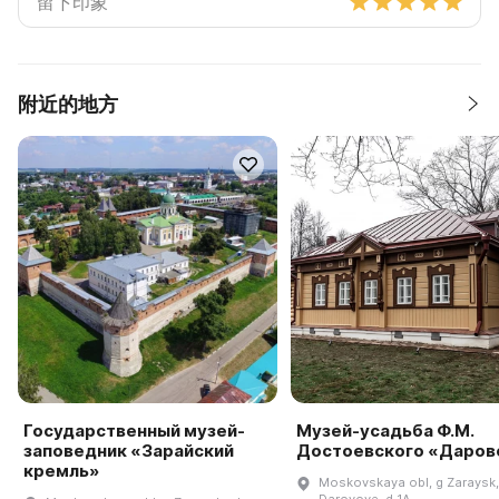
附近的地方
Государственный музей-
Музей-усадьба Ф.М.
заповедник «Зарайский
Достоевского «Даров
кремль»
Moskovskaya obl, g Zaraysk,