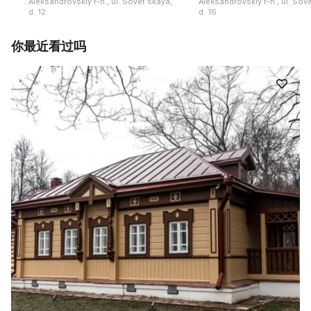
Aleksandrovskiy r-n., ul. Sovet·skaya,
Aleksandrovskiy r-n., ul. Sov
d. 12
d. 16
你最近看过吗