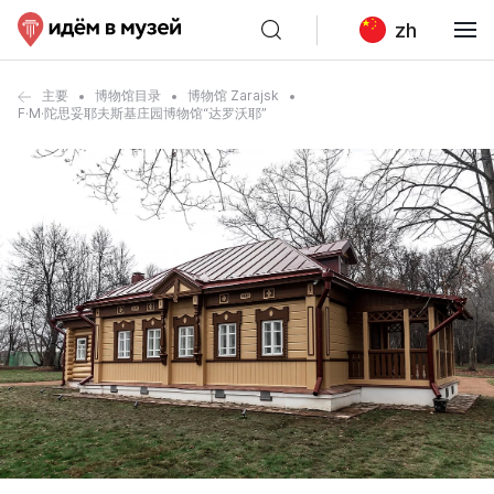
zh
主要
博物馆目录
博物馆 Zarajsk
F·M·陀思妥耶夫斯基庄园博物馆“达罗沃耶”