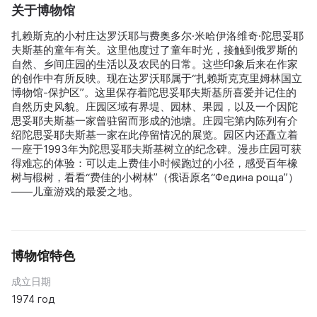
关于博物馆
扎赖斯克的小村庄达罗沃耶与费奥多尔·米哈伊洛维奇·陀思妥耶
夫斯基的童年有关。这里他度过了童年时光，接触到俄罗斯的
自然、乡间庄园的生活以及农民的日常。这些印象后来在作家
的创作中有所反映。现在达罗沃耶属于“扎赖斯克克里姆林国立
博物馆-保护区”。这里保存着陀思妥耶夫斯基所喜爱并记住的
自然历史风貌。庄园区域有界堤、园林、果园，以及一个因陀
思妥耶夫斯基一家曾驻留而形成的池塘。庄园宅第内陈列有介
绍陀思妥耶夫斯基一家在此停留情况的展览。园区内还矗立着
一座于1993年为陀思妥耶夫斯基树立的纪念碑。漫步庄园可获
得难忘的体验：可以走上费佳小时候跑过的小径，感受百年橡
树与椴树，看看“费佳的小树林”（俄语原名“Федина роща”）
——儿童游戏的最爱之地。
博物馆特色
成立日期
1974 год