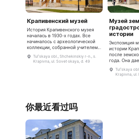
Крапивенский музей
Музей зем
градостр
История Крапивенского музея
истории
началась в 1930-х годах. Все
начиналось с археологической
Экспозиция 
коллекции, собранной учителем
истории Крап
В. А. Сяноженцким и его
после земск
Tulʹskaya obl., Shchekinskiy r-n., s.
учениками. В 1957 году музей
года. Она да
Krapivna, ul. Sovet·skaya, d. 49
был зарегистрирован в кадастре
важности нас
Tulʹskaya obl
...
оставили пр
Krapivna, ul
общества по
你最近看过吗