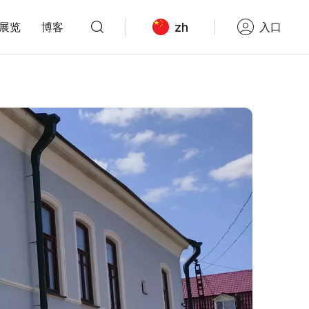
zh
展览
博客
入口