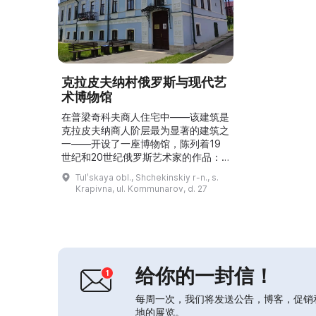
克拉皮夫纳村俄罗斯与现代艺
术博物馆
在普梁奇科夫商人住宅中——该建筑是
克拉皮夫纳商人阶层最为显著的建筑之
一——开设了一座博物馆，陈列着19
世纪和20世纪俄罗斯艺术家的作品：
希什金、萨夫拉索夫、艾瓦佐夫斯基、
Tulʹskaya obl., Shchekinskiy r-n., s.
列维坦等。现代艺术展厅向观众展示康
Krapivna, ul. Kommunarov, d. 27
恰洛夫斯基及其来自“Бубновый
валет”（Bubnovy Valet）圈子的代
表画家，如罗日杰斯特文斯基和奥斯梅
尔金的画作。目前，展览还补充了马克
·夏加尔的画作《在驿站》（На полу...
给你的一封信！
每周一次，我们将发送公告，博客，促销
地的展览。