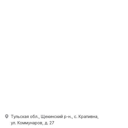
Тульская обл., Щекинский р-н., с. Крапивна,
ул. Коммунаров, д. 27