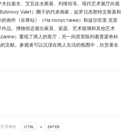
、萨夫拉索夫、艾瓦佐夫斯基、列维坦等。现代艺术展厅向观
（Bubnovy Valet）圈子的代表画家，如罗日杰斯特文斯基和
作《在驿站》（На полустанке）和波尔菲里·克里
术作品。博物馆还展出家具、瓷器、艺术玻璃和其他艺术
zanine）重现了商人的客厅，另一间房里陈列着普梁奇科
局的文献。参观者可以沉浸在商人生活的氛围中，欣赏著名
择它并单击
CTRL
+
ENTER