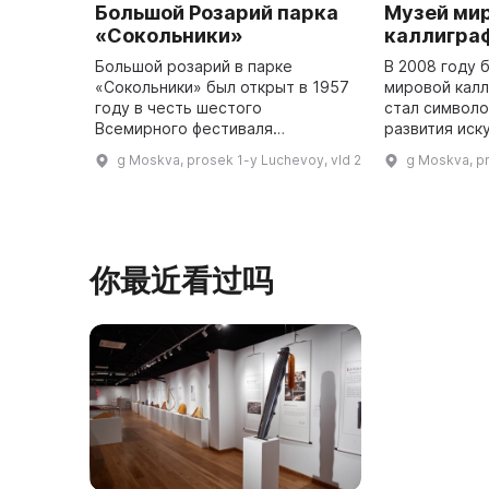
Большой Розарий парка
Музей ми
«Сокольники»
каллигра
Большой розарий в парке
В 2008 году 
«Сокольники» был открыт в 1957
мировой калл
году в честь шестого
стал символо
Всемирного фестиваля
развития иск
молодежи и студентов. Он
письма для б
g Moskva, prosek 1-y Luchevoy, vld 2
g Moskva, p
располагается на территории в
его коллекци
3,6 гектара и на ней растут
более 7000 розовых к ...
你最近看过吗