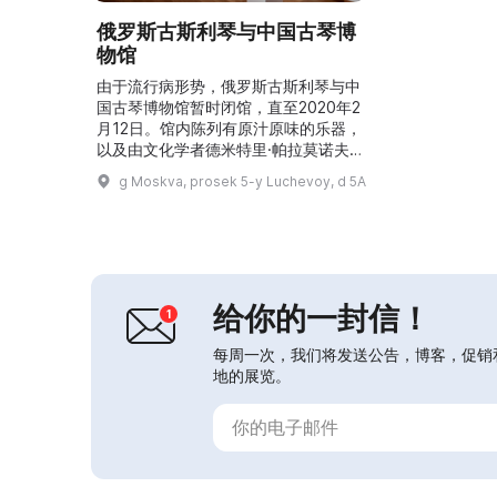
俄罗斯古斯利琴与中国古琴博
物馆
由于流行病形势，俄罗斯古斯利琴与中
国古琴博物馆暂时闭馆，直至2020年2
月12日。馆内陈列有原汁原味的乐器，
以及由文化学者德米特里·帕拉莫诺夫
和古琴制作大师谢建东手工制作的样
g Moskva, prosek 5-y Luchevoy, d 5A
品。这里可见考古发现的复制品、根据
圣像、壁画和宗教书籍上的历史图像制
作的古斯利，以及根据民族志考察中发
现的样本重建的乐器。参观者可以了解
古琴的构造，其结构在过去一千年间未
发生变化。因此，参观者可以看到与
给你的一封信！
唐、宋、元、明、清各朝代...
每周一次，我们将发送公告，博客，促销
地的展览。