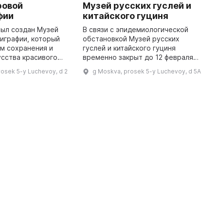
ровой
Музей русских гуслей и
T
фии
китайского гуциня
S
был создан Музей
В связи с эпидемиологической
T
играфии, который
обстановкой Музей русских
S
м сохранения и
гуслей и китайского гуциня
i
усства красивого
временно закрыт до 12 февраля
o
удущих поколений. В
2020 г. В нем представлены
a
rosek 5-y Luchevoy, d 2
g Moskva, prosek 5-y Luchevoy, d 5A
и более 4 000 работ
аутентичные инструменты, а
h
от 460 мастеров из 65 ...
также образцы, созданные
руками ку ...