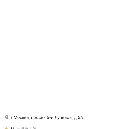
г Москва, просек 5-й Лучевой, д 5А
0
还没有印象