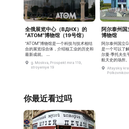
全俄展览中心（ВДНХ）的
阿尔泰州国立
“ATOM”博物馆（19号馆）
博物馆
“ATOM”博物馆是一个科技与技术相结
阿尔泰州国立G
合的展览综合体，介绍核工业的历史和
是一个可以了
最新成就。 ...
尔曼·季托夫生
航天史的场所。
g. Moskva, Prospekt mira 119,
平方米，收藏有
stroyeniye 19
Altayskiy kra
这里可以看到G
Polkovnikovo,
收藏、照片、
航天器和卫星
宇航员食品，以
V（季托夫版本
你最近看过吗
让人感受到国
溯太空飞 ...