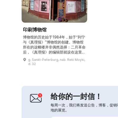
印刷博物馆
博物馆的历史始于1984年，始于“列宁
与《真理报》”博物馆的创建。博物馆
所在的这幢楼并非偶然选择：二月革命
后，《真理报》的编辑部就设在这里。
在此之前，这里还曾是另外两家报纸
g. Sankt-Peterburg, nab. Reki Moyki,
——《鲁斯》和《乡村信使》的编辑
d. 32
部。在纪念性公寓的两间房内，参观者
可以了解20世纪初报纸是如何出版
的。在1905年建成并保存下来的印刷
厂建筑内，游客可以看到古老的印刷
机。紧邻其旁的是一家始建于20世纪
初的书店，其独特的内部装饰是...
给你的一封信！
每周一次，我们将发送公告，博客，促销
地的展览。