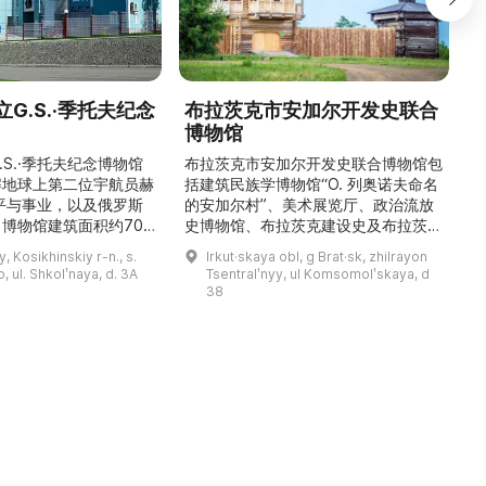
G.S.·季托夫纪念
布拉茨克市安加尔开发史联合
博物馆
\
稳
.S.·季托夫纪念博物馆
布拉茨克市安加尔开发史联合博物馆包
解地球上第二位宇航员赫
括建筑民族学博物馆“О. 列奥诺夫命名
平与事业，以及俄罗斯
的安加尔村”、美术展览厅、政治流放
博物馆建筑面积约700
史博物馆、布拉茨克建设史及布拉茨克
9000多件独特物品。
市史博物馆，以及设有学术图书馆的馆
y, Kosikhinskiy r-n., s.
Irkut·skaya obl, g Brat·sk, zhilrayon
.S.·季托夫的个人物品
藏部。博物馆的主要工作方向为科研、
 ul. Shkolʹnaya, d. 3A
Tsentralʹnyy, ul Komsomolʹskaya, d
带有宇航员签名的报纸、
利用馆藏创建展陈与展览、收集并对馆
38
模型、钱币与奖章收藏、
藏文物进行学术描述、编制与开展讲解
及L-29教练机和“联盟
活动，以及举办艺术沙龙、见面会与节
）”返回舱等展品。展览
庆活动。最有价值的收藏包括：埃文克
产航天的力量与荣耀，追
人的民族学资料及萨满教祭祀用品、
19—20 世纪的圣像与 ...