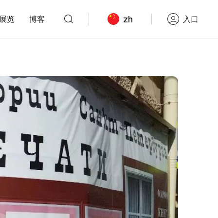
zh
展览
博客
入口