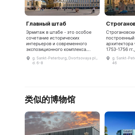
Главный штаб
Строгано
Эрмитаж в штабе - это особое
Строгановски
сочетание исторических
построенный
интерьеров и современного
архитектора 
экспозиционного комплекса.
1753-1756 гг.
Здесь представлена лучшая в
лучших обра
g. Sankt-Peterburg, Dvortsovaya pl.,
g. Sankt-Pet
мире коллекция
русского бар
d. 6-8
46
импрессионистов и
великолепны
постимпрессионистов, а также
произ ...
类似的博物馆