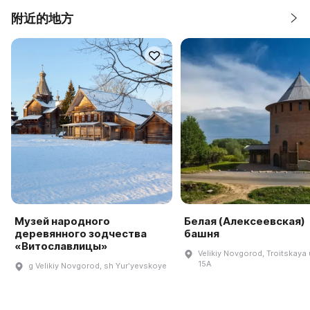
附近的地方
Музей народного
Белая (Алексеевская)
деревянного зодчества
башня
«Витославлицы»
Velikiy Novgorod, Troitskaya u
15A
g Velikiy Novgorod, sh Yurʹyevskoye