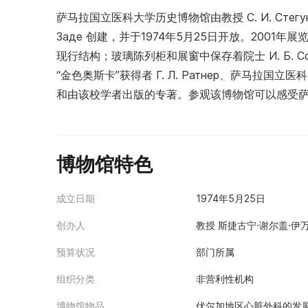
萨马拉国立医科大学历史博物馆由教授 С. И. Стегуницин、
Заде 创建，并于1974年5月25日开放。200
现行结构；玻璃陈列柜和展窗中保存着院士 И. Б. Солд
“金色奥斯卡”获得者 Г. Л. Ратнер、萨马拉国立医
和由该校学者出版的专著。参观该博物馆可以感受
博物馆特色
成立日期
1974年5月25日
创办人
教授 斯捷古宁·谢尔盖·伊万
预算状况
部门所属
组织分类
非营利性机构
博物馆物品
伏尔加地区心脏外科的发展 - 