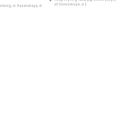
阔叶林为主，尤以橡树和山毛榉林为
多
、比人手掌还大的甲虫，
sh Dolosskoye, d 2
erburg, ul. Kazanskaya, d.
多。这里生长着许多特有植物，并栖息
入《吉尼斯世界纪录》的
着37种哺乳动物、150种鸟类、16种
物。馆内设有8个主题展
爬行动物和4种两栖动物。保护区内设
只芭比娃娃、世界上最小
有自然博物馆，陈列了大量展品，介绍
花等诸多奇观。博物馆创
了克里米亚山区的动植物。在保护区内
品
各地，带回了大量原件展
可以看到许多景点， ...
大的坚果曾远道而来，横
跨7,791公里来到 ...