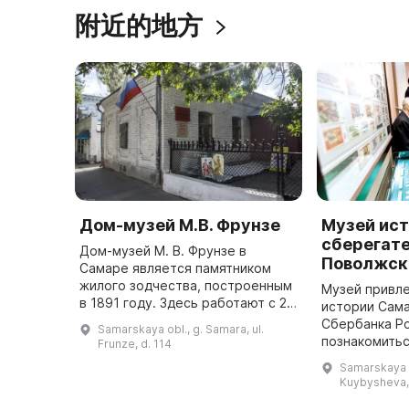
附近的地方
Дом-музей М.В. Фрунзе
Музей ис
сберегате
Дом-музей М. В. Фрунзе в
Поволжск
Самаре является памятником
жилого зодчества, построенным
Музей привле
в 1891 году. Здесь работают с 23
истории Сама
февраля 1934 года. В 2004 году в
Сбербанка Ро
Samarskaya obl., g. Samara, ul.
канун 70-летия музея была
познакомитьс
Frunze, d. 114
открыта новая экспозиция, ...
достижениям
Samarskaya o
развития и т
Kuybysheva,
привносит св