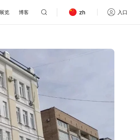
zh
展览
博客
入口