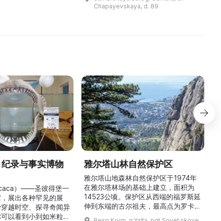
культурной и истори ...
2001 г. экспозиция была
Chapayevskaya, d. 89
обновлена. На стендах музея
представл ...
» 纪录与事实博物
雅尔塔山林自然保护区
雅尔塔山地森林自然保护区于1974年
在雅尔塔林场的基础上建立，面积为
icaca）——圣彼得堡一
14523公顷。保护区从西端的福罗斯延
馆
馆，展出各种罕见的展
伸到东端的古尔祖夫，最高点为罗卡山
爱穿越时空、探寻奇闻异
（海拔1349米）。保护区以针叶林和
久
你可以看到小到如米粒般
Resp Krym, g Yalta, pgt Sovet·skoye,