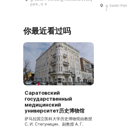
所有有兴趣的人前来参观，为自己带来
的埃菲尔铁塔
park., d. 4
g. Sankt-Pet
一次难忘的宇宙之旅！\r\n\r\n圣彼得
以及许多被载
7
堡天文馆在半个多世纪前开馆，自那时
有趣物品与人
起就向市民和来访者展示宇宙的奥秘。
区，展出第一
参观者可以进入“星空厅”，在星空穹顶
的书、最臭的
你最近看过吗
下观看银河、太阳和行星的运行。天文
始人走遍世界
馆的天文台是本市唯 ...
品。例如，最
Саратовский
государственный
медицинский
университет历史博物馆
萨马拉国立医科大学历史博物馆由教授
С. И. Стегуницин、副教授 А. Г.