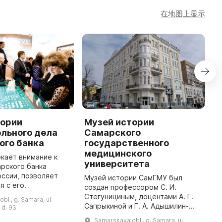
在地图上显示
тории
Музей истории
С
льного дела
Самарского
а
ого банка
государственного
С
медицинского
ц
кает внимание к
университета
в
рского банка
и
ссии, позволяет
Музей истории СамГМУ был
п
я с его
создан профессором С. И.
о
и, процессом
Стегунициным, доцентами А. Г.
bl., g. Samara, ul.
к
радициями и
Сапрыкиной и Г. А. Адышилин-
 d. 93
о
ой вклад в развитие
Заде и открыт 25 мая 1974 г. В
Samarskaya obl., g. Samara, ul.