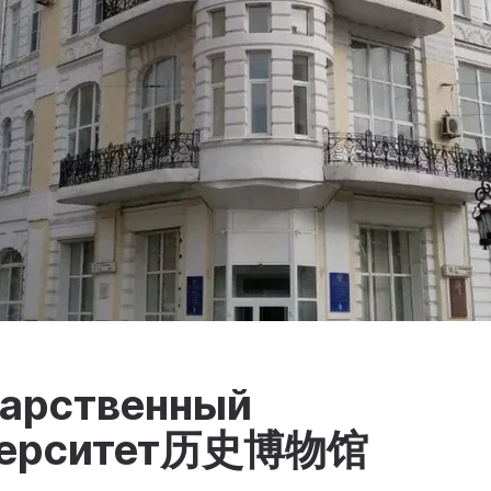
дарственный
иверситет历史博物馆