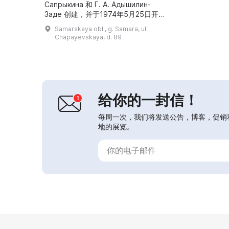
Сапрыкина 和 Г. А. Адышилин-
Заде 创建，并于1974年5月25日开
放。2001年展览进行了更新。博物馆
Samarskaya obl., g. Samara, ul.
的展板展示了该高等院校的历史及其现
Chapayevskaya, d. 89
行结构；玻璃陈列柜和展窗中保存着院
士 И. Б. Солдатов、苏联医学科学院
通讯院士 Т. И. Ерошевский、“金色
奥斯卡”获得...
给你的一封信！
每周一次，我们将发送公告，博客，促销
地的展览。