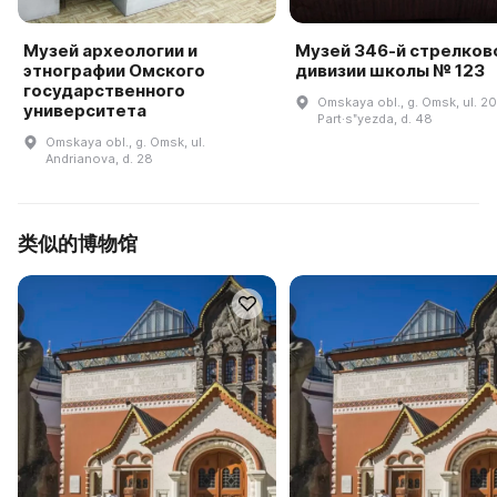
Музей археологии и
Музей 346-й стрелков
этнографии Омского
дивизии школы № 123
государственного
Omskaya obl., g. Omsk, ul. 20
университета
Part·sʺyezda, d. 48
Omskaya obl., g. Omsk, ul.
Andrianova, d. 28
类似的博物馆