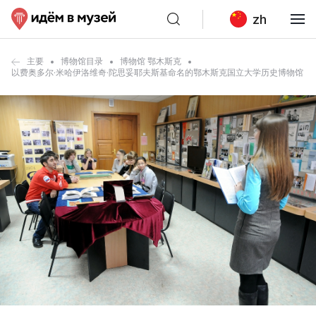
zh
主要
博物馆目录
博物馆 鄂木斯克
以费奥多尔·米哈伊洛维奇·陀思妥耶夫斯基命名的鄂木斯克国立大学历史博物馆