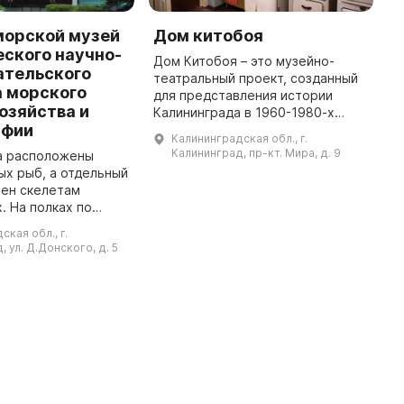
морской музей
Дом китобоя
T
ского научно-
Дом Китобоя – это музейно-
T
ательского
театральный проект, созданный
t
а морского
для представления истории
t
озяйства и
Калининграда в 1960-1980-х
1
афии
годах. В постоянной экспозиции
e
Калининградская обл., г.
демонстрируется квартира, как
a
Калининград, пр-кт. Мира, д. 9
ла расположены
она была тогда. Экскурсия по м ...
ых рыб, а отдельный
щен скелетам
. На полках по
ала можно увидеть
кая обл., г.
дов с
 ул. Д.Донского, д. 5
ыми видами рыб.
Некоторые чучела ...