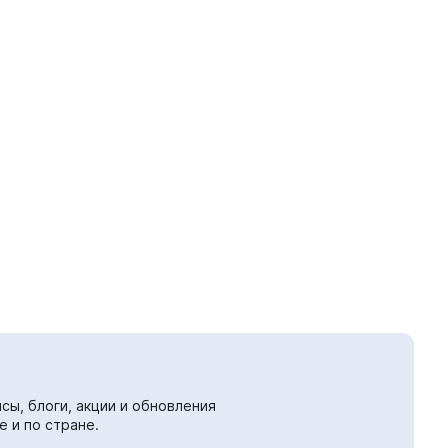
сы, блоги, акции и обновления
е и по стране.