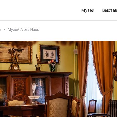
Музеи
Выстав
е
Музей Altes Haus