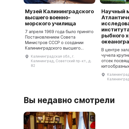
Музей Калининградского
Научный 
высшего военно-
Атлантиче
морского училища
исследов
институт
7 апреля 1969 года было принято
рыбного х
Постановлением Совета
океаногр
Министров СССР о создании
Калининградского высшего
В центре за
военно-морского училища. В
чучела крупн
Калининградская обл., г.
1998 году оно было
отсек посвя
Калининград, Советский пр-кт., д.
преобразовано в Балтийский
82
китообразных
военно-морской институ ...
периметру з
Калининградс
десятки сосу
Калининград,
глубоководн
Вы недавно смотрели