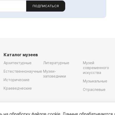
ПОДПИСАТЬСЯ
Каталог музеев
Архитектурные
Литературные
Музей
современного
Естественнонаучные
Музеи-
искусства
заповедники
Исторические
Музыкальные
Краеведческие
Отраслевые
ь на обработку
файлов cookie
. Данные обрабатываются 