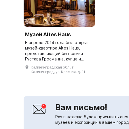
Музей Altes Haus
В апреле 2014 года был открыт
музей-квартира Altes Haus,
представляющий быт семьи
Густава Гросманна, купца и
владельца магазина на
Калининградская обл., г.
Шрёттерштрассе в начале ХХ
Калининград, ул. Красная, д. 11
века. Здесь можно оценить
аутентичный инте...
Вам письмо!
Раз в неделю будем присылать анон
музеев и экспозиций в вашем город