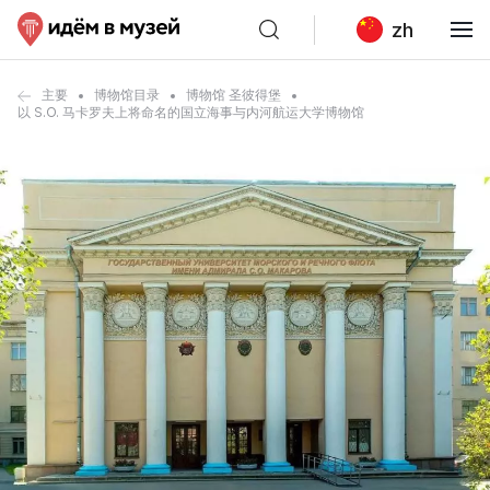
zh
主要
博物馆目录
博物馆 圣彼得堡
以 S.O. 马卡罗夫上将命名的国立海事与内河航运大学博物馆