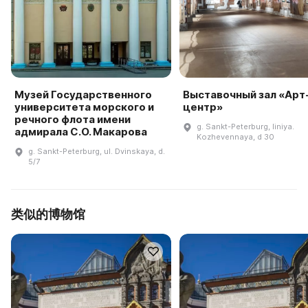
Музей Государственного
Выставочный зал «Арт
университета морского и
центр»
речного флота имени
g. Sankt-Peterburg, liniya.
адмирала С.О. Макарова
Kozhevennaya, d 30
g. Sankt-Peterburg, ul. Dvinskaya, d.
5/7
类似的博物馆