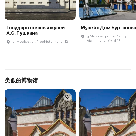
Государственный музей
Музей «Дом Бурганов
А.С. Пушкина
g Moskva, per Bolʹshoy
Afanasʹyevskiy, d 15
g. Moskva, ul. Prechistenka, d. 12
类似的博物馆