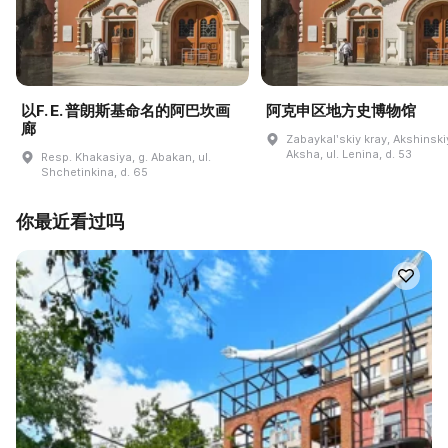
以F. E. 普朗斯基命名的阿巴坎画
阿克申区地方史博物馆
廊
Zabaykalʹskiy kray, Akshinskiy
Aksha, ul. Lenina, d. 53
Resp. Khakasiya, g. Abakan, ul.
Shchetinkina, d. 65
你最近看过吗