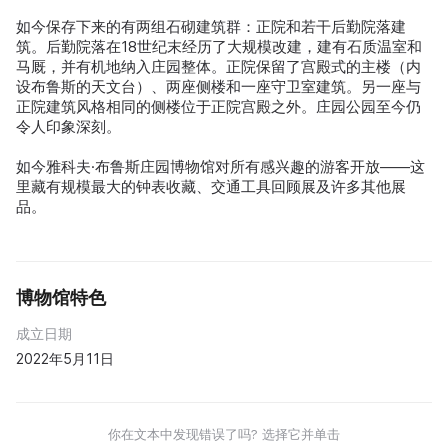
如今保存下来的有两组石砌建筑群：正院和若干后勤院落建
筑。后勤院落在18世纪末经历了大规模改建，建有石质温室和
马厩，并有机地纳入庄园整体。正院保留了宫殿式的主楼（内
设布鲁斯的天文台）、两座侧楼和一座守卫室建筑。另一座与
正院建筑风格相同的侧楼位于正院宫殿之外。庄园公园至今仍
令人印象深刻。
如今雅科夫·布鲁斯庄园博物馆对所有感兴趣的游客开放——这
里藏有规模最大的钟表收藏、交通工具回顾展及许多其他展
品。
博物馆特色
成立日期
2022年5月11日
你在文本中发现错误了吗? 选择它并单击