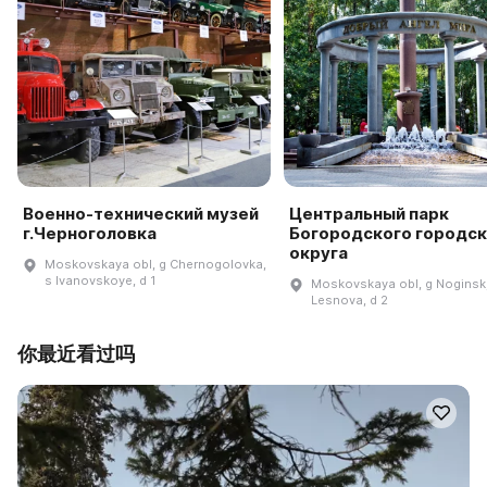
Военно-технический музей
Центральный парк
г.Черноголовка
Богородского городск
округа
Moskovskaya obl, g Chernogolovka,
s Ivanovskoye, d 1
Moskovskaya obl, g Noginsk,
Lesnova, d 2
你最近看过吗