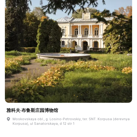
雅科夫·布鲁斯庄园博物馆
Moskovskaya obl., g. Losino-Petrovskiy, ter. SNT. Korpusa (derevnya
Korpusa), ul Sanatorskaya, d 12 str 1