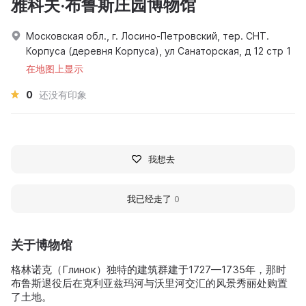
雅科夫·布鲁斯庄园博物馆
Московская обл., г. Лосино-Петровский, тер. СНТ.
Корпуса (деревня Корпуса), ул Санаторская, д 12 стр 1
在地图上显示
0
还没有印象
我想去
我已经走了
0
关于博物馆
格林诺克（Глинок）独特的建筑群建于1727—1735年，那时
布鲁斯退役后在克利亚兹玛河与沃里河交汇的风景秀丽处购置
了土地。