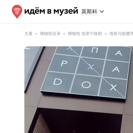
莫斯科
主要
博物馆目录
博物馆 加里宁格勒
颅骨与骷髅博