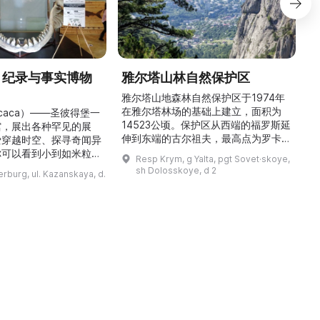
» 纪录与事实博物
雅尔塔山林自然保护区
雅尔塔山地森林自然保护区于1974年
在雅尔塔林场的基础上建立，面积为
icaca）——圣彼得堡一
14523公顷。保护区从西端的福罗斯延
馆
馆，展出各种罕见的展
伸到东端的古尔祖夫，最高点为罗卡山
爱穿越时空、探寻奇闻异
（海拔1349米）。保护区以针叶林和
久
你可以看到小到如米粒般
Resp Krym, g Yalta, pgt Sovet·skoye,
阔叶林为主，尤以橡树和山毛榉林为
多
、比人手掌还大的甲虫，
sh Dolosskoye, d 2
erburg, ul. Kazanskaya, d.
多。这里生长着许多特有植物，并栖息
入《吉尼斯世界纪录》的
着37种哺乳动物、150种鸟类、16种
物。馆内设有8个主题展
爬行动物和4种两栖动物。保护区内设
只芭比娃娃、世界上最小
有自然博物馆，陈列了大量展品，介绍
花等诸多奇观。博物馆创
了克里米亚山区的动植物。在保护区内
品
各地，带回了大量原件展
可以看到许多景点， ...
大的坚果曾远道而来，横
跨7,791公里来到 ...