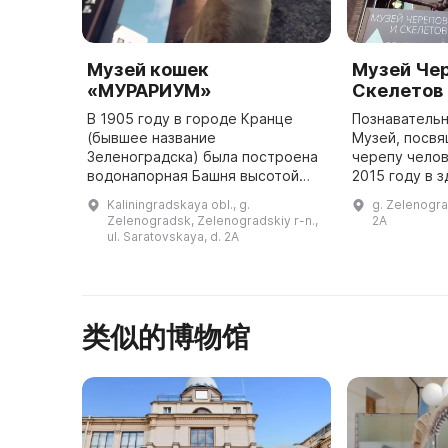
Музей кошек
Музей Чер
«МУРАРИУМ»
Скелетов
В 1905 году в городе Кранце
Познаватель
(бывшее название
Музей, посвя
Зеленоградска) была построена
черепу челов
водонапорная Башня высотой
2015 году в 
почти 40 метров в стиле
Развлекатель
Kaliningradskaya obl., g.
g. Zelenogra
исторической эклектики. Она
«ПАРАDOX» (г
Zelenogradsk, Zelenogradskiy r-n.,
2A
стала городским символом и
ul. Saratovskaya, d. 2A
была одной из г ...
类似的博物馆