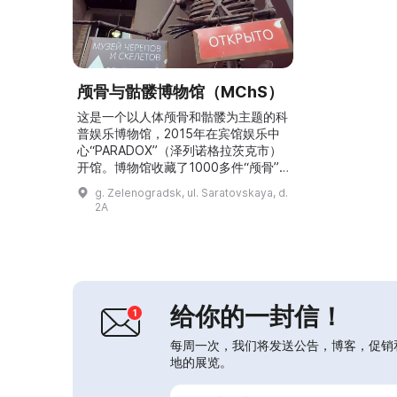
颅骨与骷髅博物馆（MChS）
这是一个以人体颅骨和骷髅为主题的科
普娱乐博物馆，2015年在宾馆娱乐中
心“PARADOX”（泽列诺格拉茨克市）
开馆。博物馆收藏了1000多件“颅骨”
展品，其中一部分为医学展品，其他则
g. Zelenogradsk, ul. Saratovskaya, d.
是大量表现世界各民族文化中头骨与骷
2A
髅形象的人类活动道具。您还可以在这
里看到包含有趣事实的知识角、原创互
动装置、趣味拍照区、主题服装以及一
辆机车。顺便一提，在颅骨与骷髅博物
馆（MChS）名下，定期举办以互动讲
座形式进行的...
给你的一封信！
每周一次，我们将发送公告，博客，促销
地的展览。