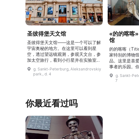
圣彼得堡天文馆
«的的喀喀
馆
圣彼得堡天文馆——这是一个可以了解
宇宙奥秘的地方。在这里可以看到星
的的喀喀（Tit
空，透过望远镜观测，参观天文台，参
家特别的博物
加太空旅行，看到小行星并在实验室里
品。这里是喜
尝试有趣的实验。圣彼得堡天文馆邀请
事者的乐园。
g. Sankt-Peterburg, Aleksandrovskiy
所有有兴趣的人前来参观，为自己带来
的埃菲尔铁塔
park., d. 4
g. Sankt-Pet
一次难忘的宇宙之旅！\r\n\r\n圣彼得
以及许多被载
7
堡天文馆在半个多世纪前开馆，自那时
有趣物品与人
起就向市民和来访者展示宇宙的奥秘。
区，展出第一
参观者可以进入“星空厅”，在星空穹顶
的书、最臭的
你最近看过吗
下观看银河、太阳和行星的运行。天文
始人走遍世界
馆的天文台是本市唯 ...
品。例如，最