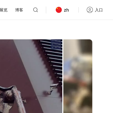
zh
展览
博客
入口