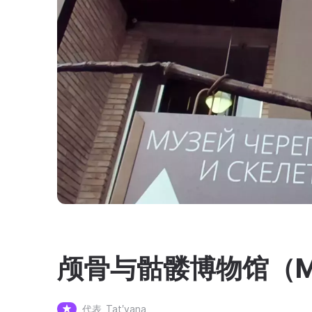
颅骨与骷髅博物馆（M
代表
Tatʹyana