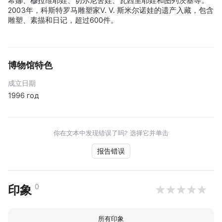
希娜、穆拉维耶娃、切尔尼舍娃、瓦西里耶娃和图列茨基等。
2003年，科斯特罗马雕塑家V. V. 斯米尔诺娃的遗产入藏，包含
雕塑、素描和日记，超过600件。
博物馆特色
成立日期
1996 год
你在文本中发现错误了吗? 选择它并单击
报告错误
0
印象
所有印象