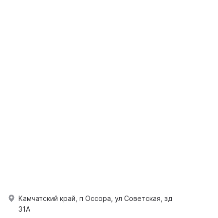
Камчатский край, п Оссора, ул Советская, зд
31А