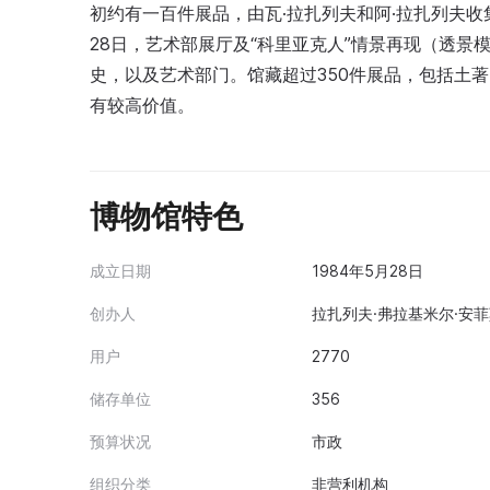
初约有一百件展品，由瓦·拉扎列夫和阿·拉扎列夫收集。
28日，艺术部展厅及“科里亚克人”情景再现（透
史，以及艺术部门。馆藏超过350件展品，包括土
有较高价值。
博物馆特色
成立日期
1984年5月28日
创办人
拉扎列夫·弗拉基米尔·安菲莫
用户
2770
储存单位
356
预算状况
市政
组织分类
非营利机构