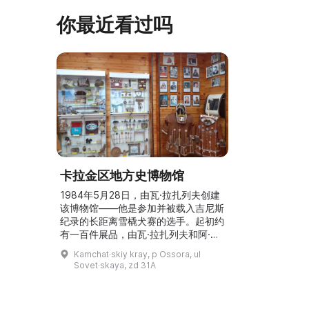
史并度过难忘时光的绝佳场所。 ...
20世纪”。博
你最近看过吗
卡拉金区地方史博物馆
1984年5月28日，由瓦·拉扎列夫创建
该博物馆——他是参加并被载入吉尼斯
纪录的长距离雪橇犬赛的选手。起初约
有一百件展品，由瓦·拉扎列夫和阿·拉
扎列夫收集。1993年11月22日，博物
Kamchat·skiy kray, p Ossora, ul
馆在新馆舍开放；2008年5月28日，
Sovet·skaya, zd 31A
艺术部展厅及“科里亚克人”情景再现
（透景模型）对外开放。博物馆展厅展
示装饰性应用艺术与地区历史，以及艺