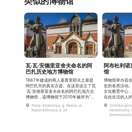
类似的博物馆
瓦·瓦·安德里亚舍夫命名的阿
阿布杜利诺
巴扎历史地方博物馆
馆
1887年建成的商人基普里耶夫之屋是
博物馆举办旨
阿巴扎市的真实古迹。在这里设立了瓦
史的各类活动
·瓦·安德里亚舍夫命名的阿巴扎地方志
文化教育中心
博物馆，该博物馆于2010年被评为“哈
在此生活的人
卡斯共和国最佳市级博物馆”。博物馆
与地方志博物馆
Resp. Khakasiya, g. Abaza, ul.
Orenburgskay
的陈列以城市及哈卡斯地区自公元前4
人士的倡议下
Naberezhnaya, d. 24
Abdulinskiy r-
–3世纪的历史为主题，展出有箭头、刀
274号商人沃
Kommunistic
具、青铜与银质胸针、石磨等。庄园被
内。现址为共产
坚固的砖墙环绕，院内有宽敞的谷仓和
展览包括“农民
马厩。基普里耶夫之屋是了解阿巴扎历
商人”、“战斗