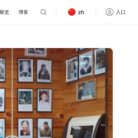
zh
展览
博客
入口