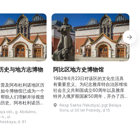
历史与地方志博物
阿比区地方史博物馆
1982年6月23日对该区的文化生活具
有重要意义。为纪念雅库特自治苏维埃
在普及阿布杜利诺地区历
社会主义共和国成立60周年以及雅库
。如今博物馆已成为一个
特并入俄罗斯国家50周年，开办了历
，帮助人们理解并珍视曾
商
史与地方志博物馆，该馆是以叶梅连·
的历史。阿布杜利诺历史
Resp Sakha /Yakutiya/, pgt Belaya
雅罗斯拉夫斯基命名的雅库特国立联合
于1966年在当地知名
Gora, ul 30 let Pobedy, d 15
a obl., g. Abdulino,
“北方民族历史与文化”博物馆的分馆。
创建。最初位于共产党街
n., ul.
这对该区来说是件大事。 ...
罗比约夫住宅附属建筑
窗
heskaya, d. 61
党街61号。馆内常设
械
小屋”、“阿布杜利诺的
г
荣耀厅”和“阿布杜利诺：