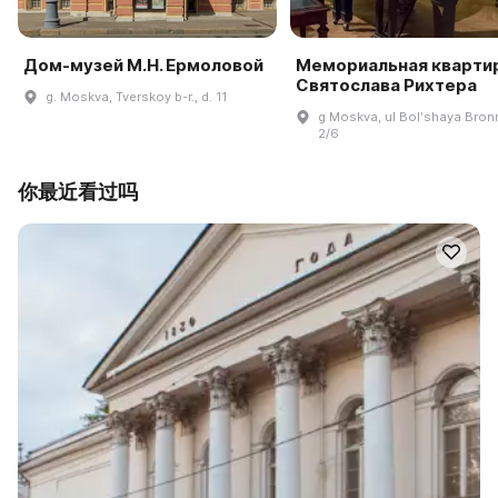
Дом-музей М.Н. Ермоловой
Мемориальная кварти
Святослава Рихтера
g. Moskva, Tverskoy b-r., d. 11
g Moskva, ul Bolʹshaya Bron
2/6
你最近看过吗