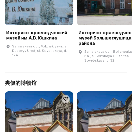
Историко-краеведческий
Историко-краеведчес
музей им.А.В. Юшкина
музей Большеглушицк
района
Samarskaya obl., Volzhskiy r-n., s.
Dubovyy Umet, ul. Sovet·skaya, d.
Samarskaya obl., Bolʹsheglus
124
r-n., s. Bolʹshaya Glushitsa, u
Sovet·skaya, d. 32
类似的博物馆