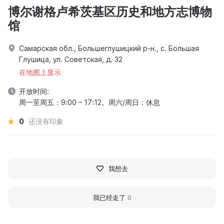
博尔谢格卢希茨基区历史和地方志博物
馆
Самарская обл., Большеглушицкий р-н., с. Большая
Глушица, ул. Советская, д. 32
在地图上显示
开放时间:
周一至周五：9:00 – 17:12。周六/周日：休息
0
还没有印象
我想去
我已经走了
0